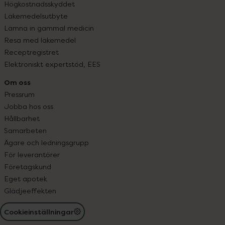
Högkostnadsskyddet
Läkemedelsutbyte
Lämna in gammal medicin
Resa med läkemedel
Receptregistret
Elektroniskt expertstöd, EES
Om oss
Pressrum
Jobba hos oss
Hållbarhet
Samarbeten
Ägare och ledningsgrupp
För leverantörer
Företagskund
Eget apotek
Glädjeeffekten
Cookieinställningar