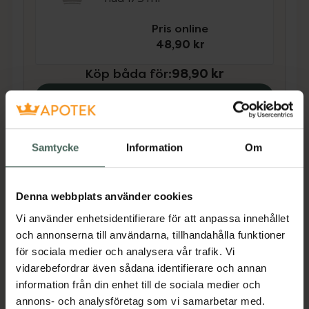
Pris online
48,90 kr
Köp båda för
:
98,90 kr
Köp båda
Samtycke
Information
Om
Beskrivning
Dölj
Produkten får tillfälligt Limited Edition
Denna webbplats använder cookies
förpackning under 2025.
Vi använder enhetsidentifierare för att anpassa innehållet
CCS Vårdande Handkräm är speciellt
och annonserna till användarna, tillhandahålla funktioner
framtagen för mycket torra och känsliga
för sociala medier och analysera vår trafik. Vi
händer som behöver extra omvårdnad.
vidarebefordrar även sådana identifierare och annan
Resultatet blir mjuka och smidiga
information från din enhet till de sociala medier och
händer.Innehåller 10% fuktbindande karbamid
annons- och analysföretag som vi samarbetar med.