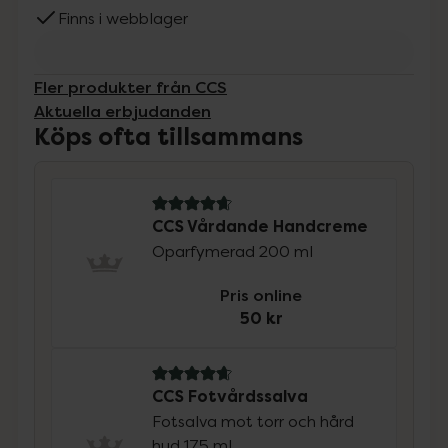
Finns i webblager
Fler produkter från CCS
Aktuella erbjudanden
Köps ofta tillsammans
4.7 av 5 i omdöme
CCS Vårdande Handcreme
Oparfymerad 200 ml
Pris online
50 kr
4.8 av 5 i omdöme
CCS Fotvårdssalva
Fotsalva mot torr och hård
hud 175 ml