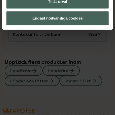
Tillåt urval
Instruktioner
Visa
Endast nödvändiga cookies
Kontaktinfo tillverkare
Visa
Upptäck flera produkter inom
Handkräm
Handvård
Händer och fötter
Under 100 kr