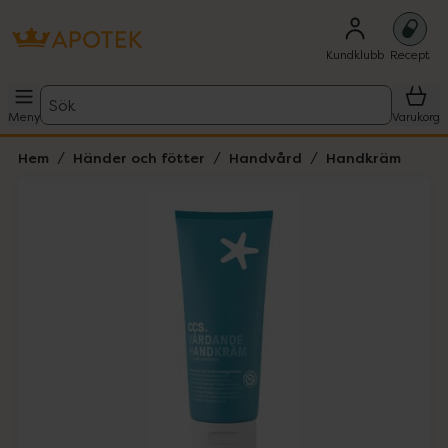
Kundklubb
Recept
Sök
Meny
Varukorg
Hem
Händer och fötter
Handvård
Handkräm
Hoppa över Lista
Lista: . Innehåller 1 objekt.