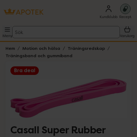
Kundklubb
Recept
Sök
Meny
Varukorg
Hem
Motion och hälsa
Träningsredskap
Träningsband och gummiband
Bra deal
Hoppa över Lista
Lista: . Innehåller 1 objekt.
Casall Super Rubber