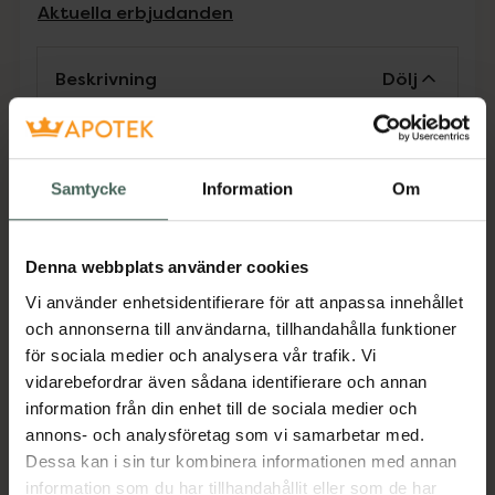
Aktuella erbjudanden
Beskrivning
Dölj
Ett effektivt redskap för funktionell träning
som hjälper dig att träna styrka, flexibilitet,
Samtycke
Information
Om
smidighet och snabbhet. Gummibanden
passar särskilt bra till uppvärmning,
återhämtning och stretchning. Casalls Super
Denna webbplats använder cookies
Rubber bands finns i tre olika motstånd: lätt,
medium, hård.
Vi använder enhetsidentifierare för att anpassa innehållet
och annonserna till användarna, tillhandahålla funktioner
Jämförpris
249 kr
/
st
för sociala medier och analysera vår trafik. Vi
EAN:
07323341918333
vidarebefordrar även sådana identifierare och annan
information från din enhet till de sociala medier och
Kategorier:
annons- och analysföretag som vi samarbetar med.
Motion och hälsa
Dessa kan i sin tur kombinera informationen med annan
Träningsband och gummiband
information som du har tillhandahållit eller som de har