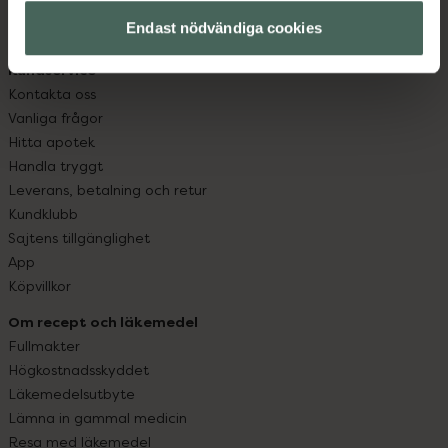
med oss.
Endast nödvändiga cookies
Kundservice
Kontakta oss
Vanliga frågor
Hitta apotek
Handla tryggt
Leverans, betalning och retur
Kundklubb
Sajtens tillgänglighet
App
Köpvillkor
Om recept och läkemedel
Fullmakter
Högkostnadsskyddet
Läkemedelsutbyte
Lämna in gammal medicin
Resa med läkemedel