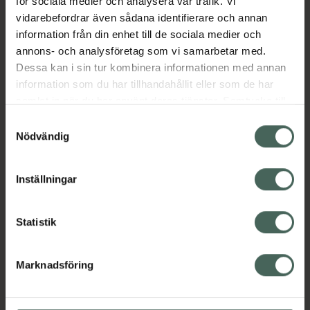
för sociala medier och analysera vår trafik. Vi
EAN:
07323343806133
vidarebefordrar även sådana identifierare och annan
Kategorier:
information från din enhet till de sociala medier och
annons- och analysföretag som vi samarbetar med.
Motion och hälsa
Dessa kan i sin tur kombinera informationen med annan
Träningsband och gummiband
information som du har tillhandahållit eller som de har
Träningsredskap
samlat in när du har använt deras tjänster. Samtycke till
cookies är frivilligt och du kan när som helst ändra eller
Samtyckesval
Innehåll
Visa
återkalla ditt samtycke via webbplatsens
Nödvändig
cookieinställningar. Ett återkallat samtycke påverkar inte
lagligheten av behandling som skett innan återkallelsen.
Inställningar
Instruktioner
Visa
Statistik
Upptäck flera produkter inom
Marknadsföring
Motion och hälsa
Träningsband och gummiband