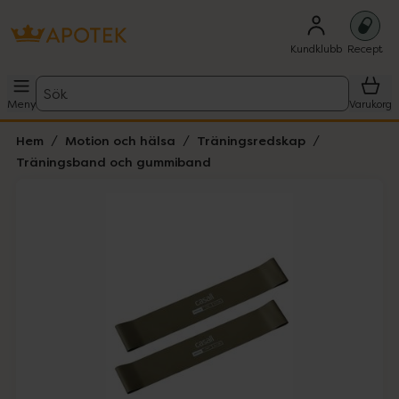
Kundklubb
Recept
Sök
Meny
Varukorg
Hem
Motion och hälsa
Träningsredskap
Träningsband och gummiband
Hoppa över Lista
Lista: . Innehåller 1 objekt.