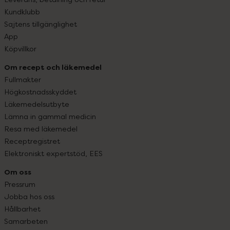
Kundklubb
Sajtens tillgänglighet
App
Köpvillkor
Om recept och läkemedel
Fullmakter
Högkostnadsskyddet
Läkemedelsutbyte
Lämna in gammal medicin
Resa med läkemedel
Receptregistret
Elektroniskt expertstöd, EES
Om oss
Pressrum
Jobba hos oss
Hållbarhet
Samarbeten