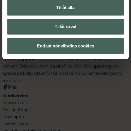
Tillåt alla
Träningsredskap
Tillåt urval
Endast nödvändiga cookies
Kronans Apotek finns här för dig. Du hittar oss från Skåne i
syd till Lappland i norr, och online i mobilen och på
datorn. Oavsett vem du är så är det vårt uppdrag att
hjälpa just dig att må lite bättre. Välkommen att prata
med oss.
Kundservice
Kontakta oss
Vanliga frågor
Hitta apotek
Handla tryggt
Leverans, betalning och retur