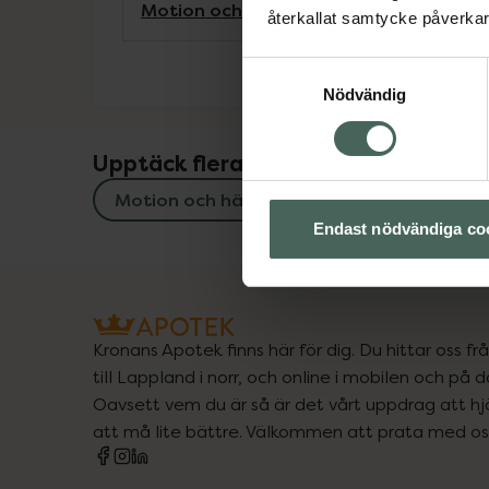
Motion och hälsa
Träningsredskap
återkallat samtycke påverkar 
Samtyckesval
Nödvändig
Upptäck flera produkter inom
Motion och hälsa
Träningsredskap
Endast nödvändiga co
Kronans Apotek finns här för dig. Du hittar oss fr
till Lappland i norr, och online i mobilen och på d
Oavsett vem du är så är det vårt uppdrag att hjä
att må lite bättre. Välkommen att prata med os