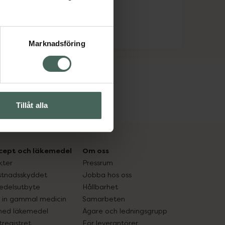
Marknadsföring
Tillåt alla
cept och läkemedel
Om oss
kter
Pressrum
tnadsskyddet
Jobba hos oss
edelsutbyte
Hållbarhet
in gammal medicin
Samarbeten
med läkemedel
Ägare och ledningsgrupp
registret
För leverantörer