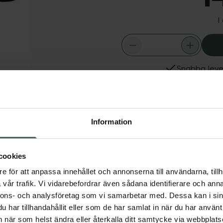
I
Snabba leve
Dölj
Fler produkter från Casal
Aktuella erbjudanden
Information
 styrketräning hemma.
gligt grepp. Skonsamma
cookies
e för att anpassa innehållet och annonserna till användarna, tillh
vår trafik. Vi vidarebefordrar även sådana identifierare och anna
nnons- och analysföretag som vi samarbetar med. Dessa kan i sin
har tillhandahållit eller som de har samlat in när du har använt 
an när som helst ändra eller återkalla ditt samtycke via webbplats