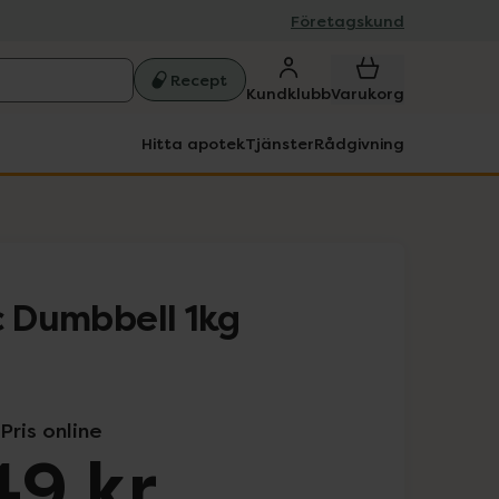
Företagskund
Recept
Kundklubb
Varukorg
Hitta apotek
Tjänster
Rådgivning
c Dumbbell 1kg
Pris online
49 kr