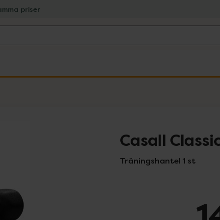
amma priser
Casall Classi
Träningshantel 1 st
1