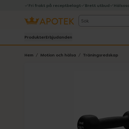
Fri frakt på receptbelagt
Brett utbud
Hälsos
Sök
Produkter
Erbjudanden
Hem
Motion och hälsa
Träningsredskap
Hoppa över Lista
Lista: . Innehåller 1 objekt.