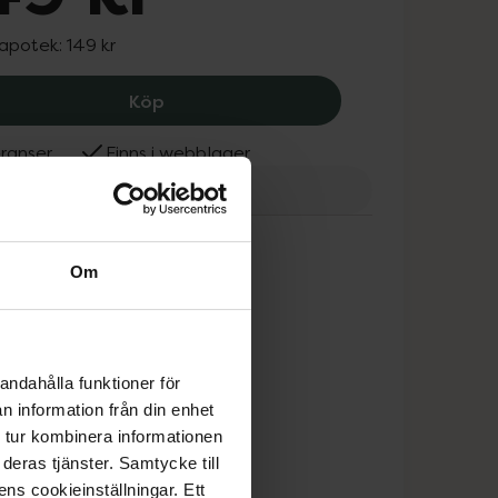
 apotek:
149 kr
Casall Classic Dumbbell 1kg, 149 kr.
Köp
ranser
Finns i webblager
l
Om
andahålla funktioner för
n information från din enhet
 tur kombinera informationen
deras tjänster. Samtycke till
ens cookieinställningar. Ett