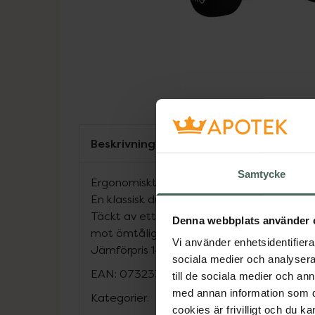
Beskrivning
Samtycke
Ergonomiskt grepp.
En klassisk dumbbell i neopren för smidig
Täckt av ett mjukt överdrag för ett beha
Denna webbplats använder 
mot ömtåliga golv. Säljes styckvis.
Vi använder enhetsidentifierar
Jämförpris
149 kr
/
st
sociala medier och analysera 
EAN:
07323343827329
till de sociala medier och a
med annan information som du 
Kategorier:
cookies är frivilligt och du k