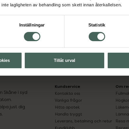
inte lagligheten av behandling som skett innan återkallelsen.
Inställningar
Statistik
okies
Tillåt urval
Kundservice
Om re
ån Skåne i syd
Kontakta oss
Fullma
atorn.
Vanliga frågor
Högkos
lpa just dig
Hitta apotek
Läkem
s.
Handla tryggt
Lämna 
Leverans, betalning och retur
Resa 
Kundklubb
Recept