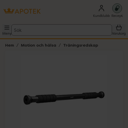
Kundklubb
Recept
Sök
Meny
Varukorg
Hem
Motion och hälsa
Träningsredskap
Hoppa över Lista
Lista: . Innehåller 1 objekt.