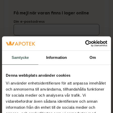
Få mejl när varan finns i lager online
Din e-postadress
villkoren
Jag accepterar
Spara
Samtycke
Information
Om
Fler produkter från Casall
Aktuella erbjudanden
Denna webbplats använder cookies
Vi använder enhetsidentifierare för att anpassa innehållet
Beskrivning
Dölj
och annonserna till användarna, tillhandahålla funktioner
för sociala medier och analysera vår trafik. Vi
Jobba på dina chin ups och pull ups hemma!
vidarebefordrar även sådana identifierare och annan
Stången monteras enkelt i dörrkarmen för
information från din enhet till de sociala medier och
stretchning och träning av överkroppen.