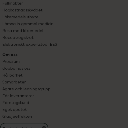
Fullmakter
Högkostnadsskyddet
Läkemedelsutbyte
Lämna in gammal medicin
Resa med läkemedel
Receptregistret
Elektroniskt expertstöd, EES
Om oss
Pressrum
Jobba hos oss
Hållbarhet
Samarbeten
Ägare och ledningsgrupp
För leverantörer
Företagskund
Eget apotek
Glädjeeffekten