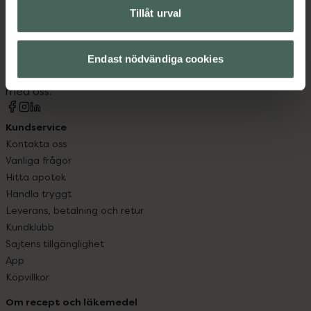
Tillåt urval
Kronans Apotek finns här för dig. Du hittar oss från Skåne i
syd till Lappland i norr, och online i mobilen och på
datorn. Oavsett vem du är så är det vårt uppdrag att
Endast nödvändiga cookies
hjälpa just dig att må lite bättre. Välkommen att prata
med oss.
Kundservice
Kontakta oss
Vanliga frågor
Hitta apotek
Handla tryggt
Leverans, betalning och retur
Kundklubb
Sajtens tillgänglighet
App
Köpvillkor
Om recept och läkemedel