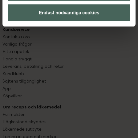
hjälpa just dig att må lite bättre. Välkommen att prata
Endast nödvändiga cookies
med oss.
Kundservice
Kontakta oss
Vanliga frågor
Hitta apotek
Handla tryggt
Leverans, betalning och retur
Kundklubb
Sajtens tillgänglighet
App
Köpvillkor
Om recept och läkemedel
Fullmakter
Högkostnadsskyddet
Läkemedelsutbyte
Lämna in gammal medicin