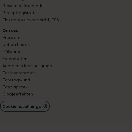
Resa med läkemedel
Receptregistret
Elektroniskt expertstöd, EES
Om oss
Pressrum
Jobba hos oss
Hållbarhet
Samarbeten
Ägare och ledningsgrupp
För leverantörer
Företagskund
Eget apotek
Glädjeeffekten
Cookieinställningar