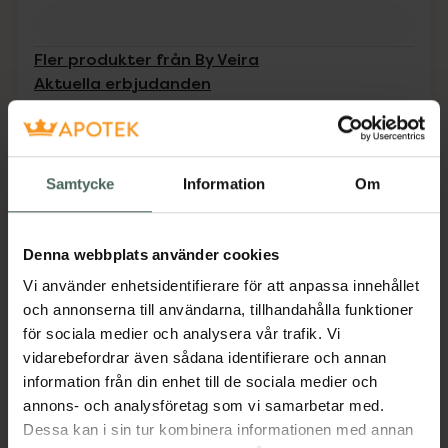
Fler produkter från By Veira
Aktuella erbjudanden
Beskrivning
Dölj
Samtycke
Information
Om
Hårbottenserum som främjar tjockare och
friskare hår. Kan användas i både torr och
fuktigt hår.
Denna webbplats använder cookies
Jämförpris
2,18 kr
/
ml
Vi använder enhetsidentifierare för att anpassa innehållet
och annonserna till användarna, tillhandahålla funktioner
EAN:
07350104490522
för sociala medier och analysera vår trafik. Vi
Kategorier:
vidarebefordrar även sådana identifierare och annan
Hårserum
Hårvård
Inpackning och hårkurer
information från din enhet till de sociala medier och
annons- och analysföretag som vi samarbetar med.
Dessa kan i sin tur kombinera informationen med annan