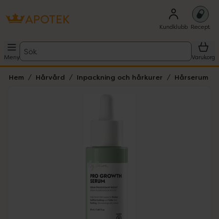
Kundklubb
Recept
Sök
Meny
Varukorg
Hem
Hårvård
Inpackning och hårkurer
Hårserum
Hoppa över Lista
Lista: . Innehåller 3 objekt.