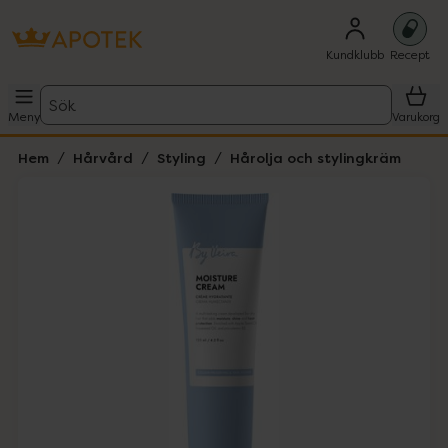
Kundklubb
Recept
Sök
Meny
Varukorg
Hem
Hårvård
Styling
Hårolja och stylingkräm
Hoppa över Lista
Lista: . Innehåller 1 objekt.