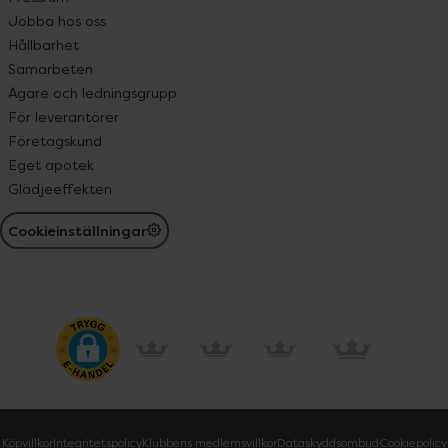
Jobba hos oss
Hållbarhet
Samarbeten
Ägare och ledningsgrupp
För leverantörer
Företagskund
Eget apotek
Glädjeeffekten
Cookieinställningar
Köpvillkor
Integritetspolicy
Klubbens medlemsvillkor
Dataskyddsombud
Cookiepolicy