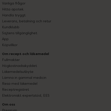
Vanliga frågor
Hitta apotek
Handla tryggt
Leverans, betalning och retur
Kundklubb
Sajtens tillgänglighet
App
Köpvillkor
Om recept och läkemedel
Fullmakter
Högkostnadsskyddet
Läkemedelsutbyte
Lämna in gammal medicin
Resa med läkemedel
Receptregistret
Elektroniskt expertstöd, EES
Om oss
Pressrum