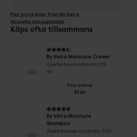
Fler produkter från By Veira
Aktuella erbjudanden
Köps ofta tillsammans
4.5 av 5 i omdöme
By Veira Moisture Cream
Återfuktande hårkräm 125
ml
Pris online
61 kr
4.8 av 5 i omdöme
By Veira Moisture
Shampoo
Återfuktande schampo 300