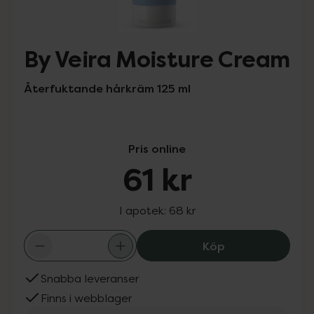
By Veira Moisture Cream
Återfuktande hårkräm 125 ml
Pris online
61 kr
I apotek:
68 kr
By Veira Moistur
Köp
Snabba leveranser
Finns i webblager