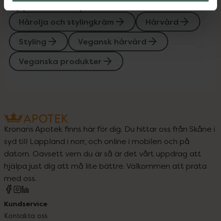
Upptäck flera produkter inom
Hårolja och stylingkräm
Hårvård
Styling
Vegansk hårvård
Veganska produkter
Kronans Apotek finns här för dig. Du hittar oss från Skåne i
syd till Lappland i norr, och online i mobilen och på
datorn. Oavsett vem du är så är det vårt uppdrag att
hjälpa just dig att må lite bättre. Välkommen att prata
med oss.
Kundservice
Kontakta oss