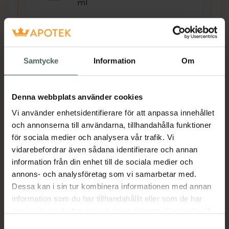
ml
Pris online
67 kr
Köp båda för
:
128 kr
Samtycke
Information
Om
Köp båda
Denna webbplats använder cookies
Vi använder enhetsidentifierare för att anpassa innehållet
Beskrivning
Dölj
och annonserna till användarna, tillhandahålla funktioner
för sociala medier och analysera vår trafik. Vi
Utforska By Veiras mångsidiga kräm utvecklad
vidarebefordrar även sådana identifierare och annan
speciellt för torrt hår som tillför fukt, glans och
information från din enhet till de sociala medier och
värme¬skydd. Berikad med äppelkärnolja,
annons- och analysföretag som vi samarbetar med.
rapsolja och pro-vitamin B5 för att ge ditt hår
Dessa kan i sin tur kombinera informationen med annan
den ultimata vård¬upplevelsen. Innehåller
information som du har tillhandahållit eller som de har
färgbevarande ingredienser och är 100%
samlat in när du har använt deras tjänster. Samtycke till
veganskt.
cookies är frivilligt och du kan när som helst ändra eller
Samtyckesval