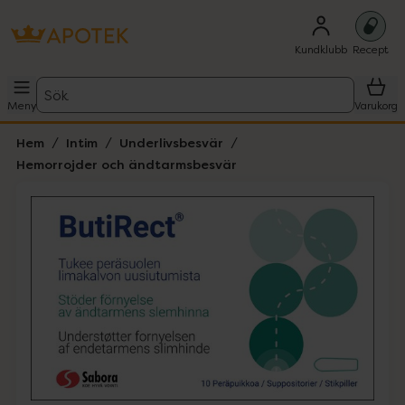
Kundklubb
Recept
Sök
Meny
Varukorg
Hem
Intim
Underlivsbesvär
Hemorrojder och ändtarmsbesvär
Hoppa över Lista
Lista: . Innehåller 1 objekt.