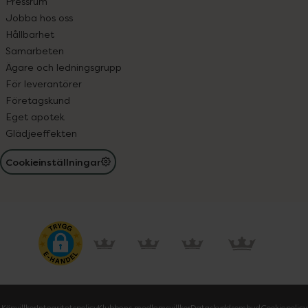
Pressrum
Jobba hos oss
Hållbarhet
Samarbeten
Ägare och ledningsgrupp
För leverantörer
Företagskund
Eget apotek
Glädjeeffekten
Cookieinställningar
Köpvillkor
Integritetspolicy
Klubbens medlemsvillkor
Dataskyddsombud
Cookiepolicy