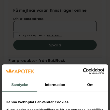
Få mejl när varan finns i lager online
Din e-postadress
villkoren
Jag accepterar
Spara
Fler produkter från ButiRect
Aktuella erbjudanden
Beskrivning
Dölj
Samtycke
Information
Om
Medicinteknisk produkt.
Denna webbplats använder cookies
Tillverkaren garanterar genom
CE-märkning att produkten är
Vi använder enhetsidentifierare för att anpassa innehållet