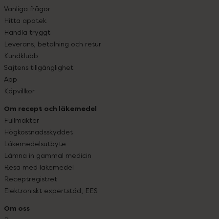
Vanliga frågor
Hitta apotek
Handla tryggt
Leverans, betalning och retur
Kundklubb
Sajtens tillgänglighet
App
Köpvillkor
Om recept och läkemedel
Fullmakter
Högkostnadsskyddet
Läkemedelsutbyte
Lämna in gammal medicin
Resa med läkemedel
Receptregistret
Elektroniskt expertstöd, EES
Om oss