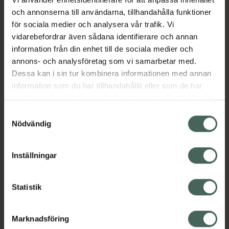
säker att använda och uppfyller
och annonserna till användarna, tillhandahålla funktioner
gällande krav.
för sociala medier och analysera vår trafik. Vi
vidarebefordrar även sådana identifierare och annan
Butirect levererar smörsyra direkt till
information från din enhet till de sociala medier och
ändtarmen, där den verkar lokalt och gör
annons- och analysföretag som vi samarbetar med.
nytta.
Dessa kan i sin tur kombinera informationen med annan
EAN:
05906122471160
information som du har tillhandahållit eller som de har
samlat in när du har använt deras tjänster. Samtycke till
Kategorier:
cookies är frivilligt och du kan när som helst ändra eller
Samtyckesval
Hemorrojder och ändtarmsbesvär
Intim
återkalla ditt samtycke via webbplatsens
Nödvändig
Underlivsbesvär
cookieinställningar. Ett återkallat samtycke påverkar inte
lagligheten av behandling som skett innan återkallelsen.
Inställningar
Innehåll
Visa
Statistik
Instruktioner
Visa
Marknadsföring