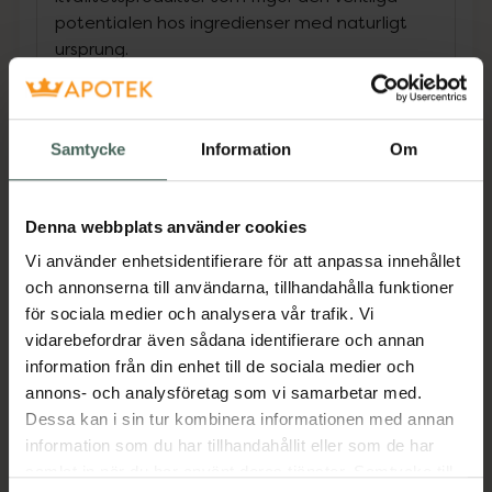
potentialen hos ingredienser med naturligt
ursprung.
• Vår aloe vera kommer från ett
guatemalanskt handelsprojekt som betalar
Samtycke
Information
Om
arbetare över genomsnittslön.
• Produktens förpackning består av minst 62
% återvunnen konsumentplast (PCR) och
Denna webbplats använder cookies
minst 27 % växtbaserad bioplast gjord av
förnybart sockerrörsmaterial.
Vi använder enhetsidentifierare för att anpassa innehållet
och annonserna till användarna, tillhandahålla funktioner
Jämförpris
1750 kr
/
l
för sociala medier och analysera vår trafik. Vi
EAN:
05060896578217
vidarebefordrar även sådana identifierare och annan
information från din enhet till de sociala medier och
Kategorier:
annons- och analysföretag som vi samarbetar med.
Ansiktskräm
Ansiktsvård
Dessa kan i sin tur kombinera informationen med annan
Ansiktsvård för män
Ansiktsvård för män
information som du har tillhandahållit eller som de har
Ansiktsvård för män
Ansiktsvård för män
samlat in när du har använt deras tjänster. Samtycke till
Hudvård
Hudvård för män
Hudvård för män