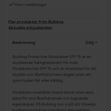
Finns i webblager
Fler produkter från Bulldog
Aktuella erbjudanden
Beskrivning
Dölj
Bulldog Protective Moisturiser SPF 15 är en
skyddande fuktighetskräm för män.
Produkten har SPF 15 och är utvecklad för att
skydda och återfukta hela dagen utan att
göra huden fet eller klibbig.
Produkten innehåller bland annat aloe vera,
känd för sina återfuktande och lugnande
egenskaper. På Bulldog tror vi på att tillverka
kvalitetsprodukter som frigör den verkliga