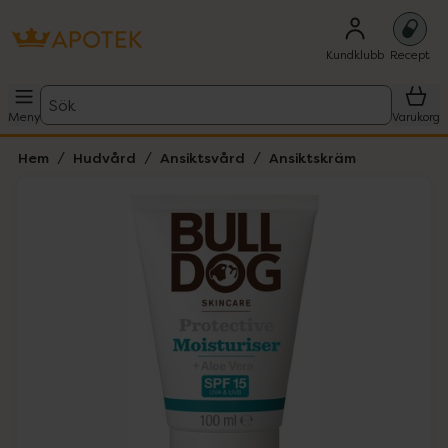
Kundklubb
Recept
Sök
Meny
Varukorg
Hem
Hudvård
Ansiktsvård
Ansiktskräm
Hoppa över Lista
Lista: . Innehåller 1 objekt.