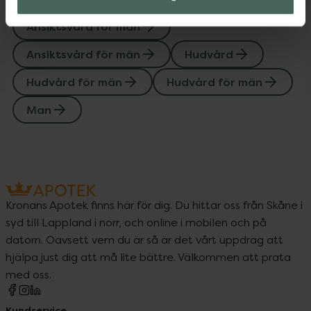
Ansiktsvård för män
Ansiktsvård för män
Hudvård
Hudvård för män
Hudvård för män
Man
Kronans Apotek finns här för dig. Du hittar oss från Skåne i
syd till Lappland i norr, och online i mobilen och på
datorn. Oavsett vem du är så är det vårt uppdrag att
hjälpa just dig att må lite bättre. Välkommen att prata
med oss.
Kundservice