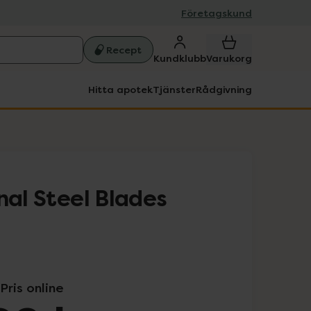
Företagskund
Recept
Kundklubb
Varukorg
Hitta apotek
Tjänster
Rådgivning
nal Steel Blades
Pris online