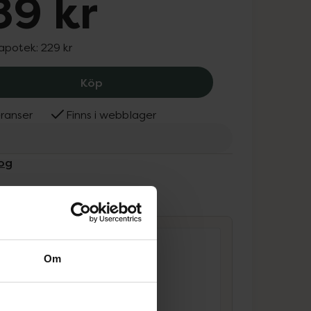
89 kr
 apotek:
229 kr
Bulldog Original Steel Blades, 189 kr.
Köp
ranser
Finns i webblager
dog
ammans
Om