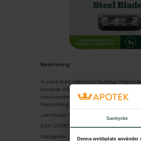
Beskrivning
4-pack med rakblad till Bulldog Original
härdade stålblad, smörjremsa med återfu
precisionstrimmer för svåråtkomliga ställe
förpackning gjord av återvunnet material.
Jämförpris
57,25 kr
/
st
Samtycke
EAN:
05060144645579
Kategorier:
Denna webbplats använder 