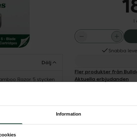
1
I
Snabba leve
Dölj
Fler produkter från Bull
Aktuella erbjudanden
 Bamboo Razor. 5 stycken
Köps ofta tills
ktande aloe vera och
n. Smidig, lättöppnad
Information
cookies