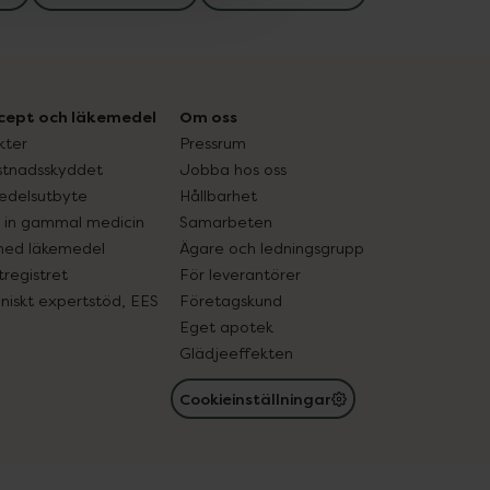
cept och läkemedel
Om oss
kter
Pressrum
tnadsskyddet
Jobba hos oss
edelsutbyte
Hållbarhet
in gammal medicin
Samarbeten
med läkemedel
Ägare och ledningsgrupp
registret
För leverantörer
oniskt expertstöd, EES
Företagskund
Eget apotek
Glädjeeffekten
Cookieinställningar