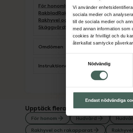
För honom
Hudvård
Hudvård för män
Hu
Vi använder enhetsidentifierar
Rakblad
Rakblad
Rakhyvel och rakappa
sociala medier och analysera 
Rakhyvel och rakapparat
Rakning och 
till de sociala medier och a
Skäggvård
Skäggvård
med annan information som du 
cookies är frivilligt och du k
återkallat samtycke påverkar 
Omdömen
Samtyckesval
Nödvändig
Instruktioner
Endast nödvändiga co
Upptäck flera produkter inom
För honom
Hudvård
Hudvår
Rakhyvel och rakapparat
Rakhyvel