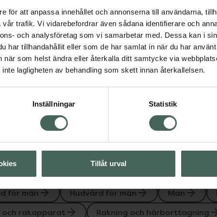
dvård för män
Man
4.9 av 5 i omdöme
e för att anpassa innehållet och annonserna till användarna, tillh
Bulldog Original Ste
rat
vår trafik. Vi vidarebefordrar även sådana identifierare och anna
Blades
hårborttagning
nnons- och analysföretag som vi samarbetar med. Dessa kan i sin
Rakblad 4 st
har tillhandahållit eller som de har samlat in när du har använt 
an när som helst ändra eller återkalla ditt samtycke via webbplats
Pris online
inte lagligheten av behandling som skett innan återkallelsen.
189 kr
Visa
Köp båda för
:
Inställningar
Statistik
Visa
374 kr
okies
Tillåt urval
d för män
Hudvård för män
Man
 och rakapparat
Rakning och hårborttagning