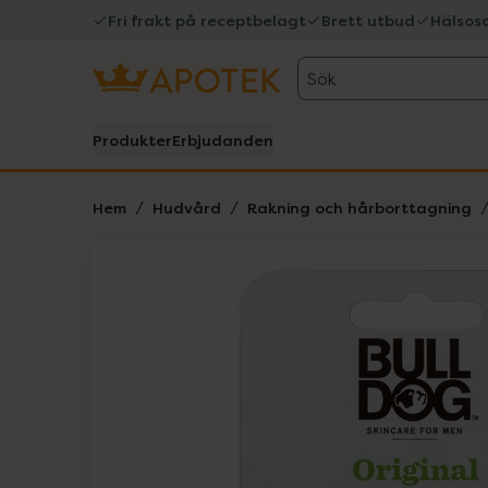
Fri frakt på receptbelagt
Brett utbud
Hälsos
Sök
Produkter
Erbjudanden
Hem
Hudvård
Rakning och hårborttagning
Hoppa över Lista
Lista: . Innehåller 1 objekt.