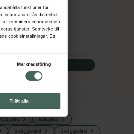
4.7 av 5 i omdöme
andahålla funktioner för
el
Bulldog Original
n information från din enhet
Bamboo Razor
 tur kombinera informationen
Rakhyvel 2 st
deras tjänster. Samtycke till
ens cookieinställningar. Ett
Pris online
185 kr
Köp båda
Marknadsföring
Tillåt alla
Rakblad
Rakblad
Skäggvård
Skäggvård