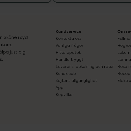
Kundservice
Om re
ån Skåne i syd
Kontakta oss
Fullma
atorn.
Vanliga frågor
Högkos
lpa just dig
Hitta apotek
Läkem
s.
Handla tryggt
Lämna 
Leverans, betalning och retur
Resa 
Kundklubb
Recept
Sajtens tillgänglighet
Elektr
App
Köpvillkor