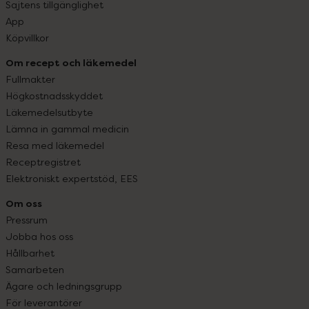
Sajtens tillgänglighet
App
Köpvillkor
Om recept och läkemedel
Fullmakter
Högkostnadsskyddet
Läkemedelsutbyte
Lämna in gammal medicin
Resa med läkemedel
Receptregistret
Elektroniskt expertstöd, EES
Om oss
Pressrum
Jobba hos oss
Hållbarhet
Samarbeten
Ägare och ledningsgrupp
För leverantörer