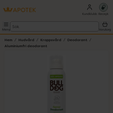
Kundklubb
Recept
Sök
Meny
Varukorg
Hem
Hudvård
Kroppsvård
Deodorant
Aluminiumfri deodorant
Hoppa över Lista
Lista: . Innehåller 1 objekt.