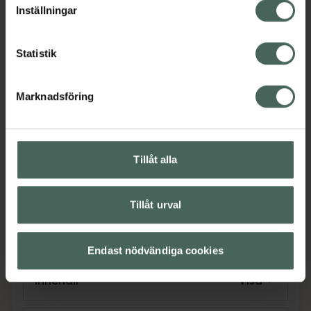
deodorant i en förpackning om 250 ml. Håll
Inställningar
dig fräsch hela dagen med Bulldog Original
Spray Deodorant!
Statistik
Jämförpris
1,27 kr
/
ml
EAN:
05060896575490
Marknadsföring
Kategorier:
Aluminiumfri deodorant
Deodorant
Deodoranter för män
Tillåt alla
Deodoranter för män
Deodoranter för män
Deodoranter för män
För honom
Hudvård
Tillåt urval
Hudvård för män
Hudvård för män
Kroppsvård
Man
Endast nödvändiga cookies
Innehåll
Visa