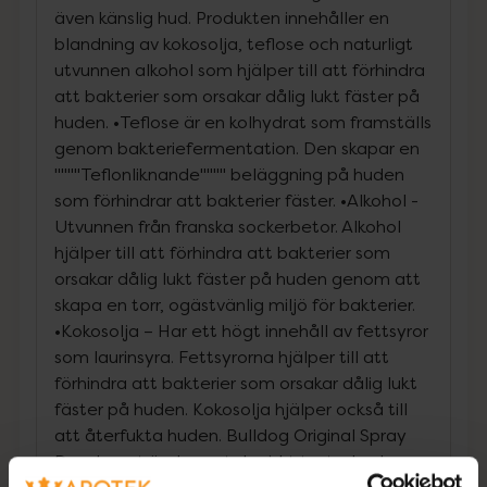
även känslig hud. Produkten innehåller en
blandning av kokosolja, teflose och naturligt
utvunnen alkohol som hjälper till att förhindra
att bakterier som orsakar dålig lukt fäster på
huden. •Teflose är en kolhydrat som framställs
genom bakteriefermentation. Den skapar en
""""Teflonliknande"""" beläggning på huden
som förhindrar att bakterier fäster. •Alkohol -
Utvunnen från franska sockerbetor. Alkohol
hjälper till att förhindra att bakterier som
orsakar dålig lukt fäster på huden genom att
skapa en torr, ogästvänlig miljö för bakterier.
•Kokosolja – Har ett högt innehåll av fettsyror
som laurinsyra. Fettsyrorna hjälper till att
förhindra att bakterier som orsakar dålig lukt
fäster på huden. Kokosolja hjälper också till
att återfukta huden. Bulldog Original Spray
Deodorant är dermatologiskt testad och