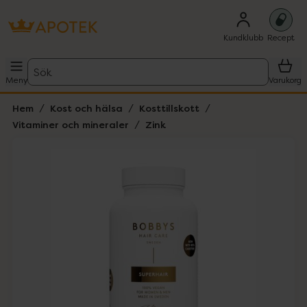
Kundklubb
Recept
Sök
Meny
Varukorg
Hem
Kost och hälsa
Kosttillskott
Vitaminer och mineraler
Zink
Hoppa över Lista
Lista: . Innehåller 2 objekt.