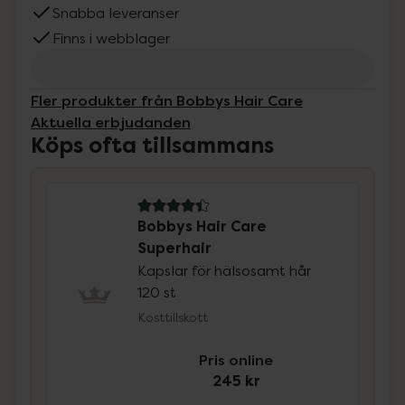
Snabba leveranser
Finns i webblager
Fler produkter från Bobbys Hair Care
Aktuella erbjudanden
Köps ofta tillsammans
4.4 av 5 i omdöme
Bobbys Hair Care
Superhair
Kapslar för hälsosamt hår
120 st
Kosttillskott
Pris online
245 kr