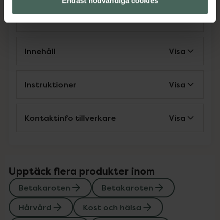
Endast nödvändiga cookies
Omdömen
Visa
Innehåll
Visa
Instruktioner
Visa
Kontaktinfo tillverkare
Visa
Upptäck flera produkter inom
Betakaroten
Betakaroten
Hårvård
Kost och hälsa