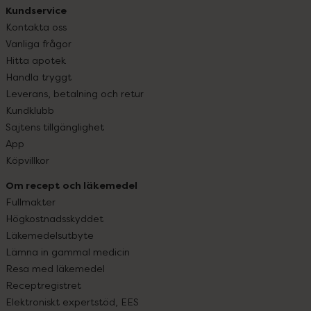
Kundservice
Kontakta oss
Vanliga frågor
Hitta apotek
Handla tryggt
Leverans, betalning och retur
Kundklubb
Sajtens tillgänglighet
App
Köpvillkor
Om recept och läkemedel
Fullmakter
Högkostnadsskyddet
Läkemedelsutbyte
Lämna in gammal medicin
Resa med läkemedel
Receptregistret
Elektroniskt expertstöd, EES