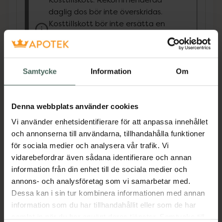
daglig dos bör inte överskridas.
Kosttillskott bör inte ersätta en
varierad kost och en hälsosam
livsstil. Förvaras utom räckhåll för
små barn.
Samtycke
Information
Om
Superhair är ett kosttillskott för hår, hud och
naglar utvecklat av Bobby Oduncu med
utgångspunkt i en snart 30 år lång
Denna webbplats använder cookies
frisörkarriär.Superhair är fullpackad med
Vi använder enhetsidentifierare för att anpassa innehållet
värdefulla vitaminer och mineraler för håret,
och annonserna till användarna, tillhandahålla funktioner
huden och naglarna.Många av oss har milda
för sociala medier och analysera vår trafik. Vi
brister på olika vitaminer eller mineraler, som
vidarebefordrar även sådana identifierare och annan
kan göra att håret blir trött och livlöst, man
information från din enhet till de sociala medier och
tappar mycket hår eller att håret inte växer.
annons- och analysföretag som vi samarbetar med.
Dessa kan i sin tur kombinera informationen med annan
information som du har tillhandahållit eller som de har
Superhair har till syfte att ge håret en
samlat in när du har använt deras tjänster. Samtycke till
möjlighet att inifrån och ut börja växa