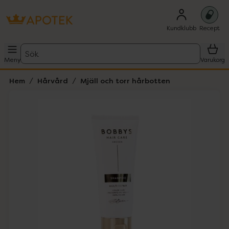
Kundklubb
Recept
Sök
Meny
Varukorg
Hem
Hårvård
Mjäll och torr hårbotten
Hoppa över Lista
Lista: . Innehåller 1 objekt.