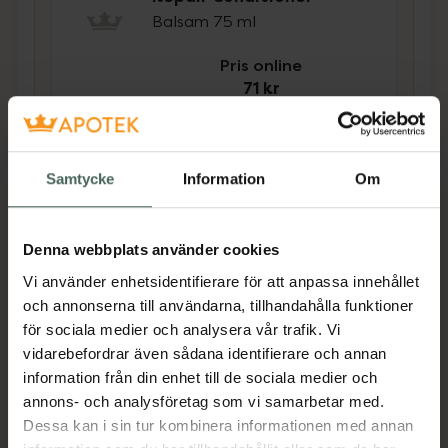
Balsam 75 ml
Pris online
71 kr
Köp båda för
:
144 kr
Köp båda
Samtycke
Information
Om
Beskrivning
Dölj
Denna webbplats använder cookies
Vi använder enhetsidentifierare för att anpassa innehållet
och annonserna till användarna, tillhandahålla funktioner
Detta är ett vårdande, reparerande och
för sociala medier och analysera vår trafik. Vi
balanserande schampo med ingredienser som
vidarebefordrar även sådana identifierare och annan
bland annat Piroctone Olamine för att
information från din enhet till de sociala medier och
motverka mjäll och torr hårbotten, i liten
annons- och analysföretag som vi samarbetar med.
förpackning. Schampot bygger samtidigt upp
Dessa kan i sin tur kombinera informationen med annan
hårets styrka och lämnar en vacker glans