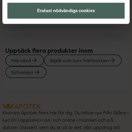
Endast nödvändiga cookies
Instruktioner
Visa
Upptäck flera produkter inom
Hårvård
Mjäll och torr hårbotten
Schampo
Kronans Apotek finns här för dig. Du hittar oss från Skåne i
syd till Lappland i norr, och online i mobilen och på
datorn. Oavsett vem du är så är det vårt uppdrag att