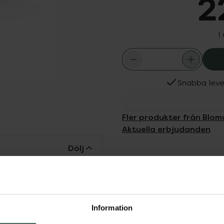
2
I
Snabba leve
Fler produkter från Blom
Aktuella erbjudanden
Dölj
gen utvecklade i
an med Swarovski-pärlor.
cket hygieniskt tills du
Information
som ett sigill. Smyckena
ontroll och