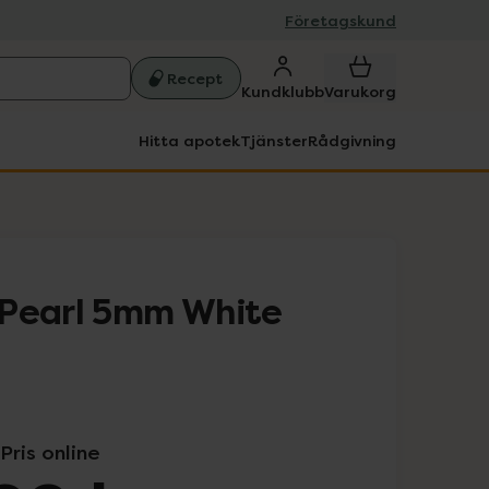
Företagskund
Recept
Kundklubb
Varukorg
Hitta apotek
Tjänster
Rådgivning
 Pearl 5mm White
Pris online