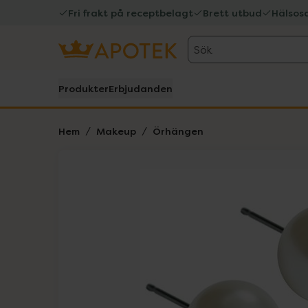
Fri frakt på receptbelagt
Brett utbud
Hälsos
Sök
Produkter
Erbjudanden
Hem
Makeup
Örhängen
Hoppa över Lista
Lista: . Innehåller 2 objekt.