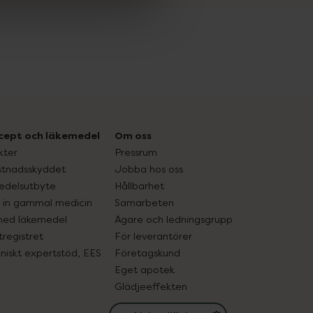
cept och läkemedel
Om oss
kter
Pressrum
tnadsskyddet
Jobba hos oss
edelsutbyte
Hållbarhet
in gammal medicin
Samarbeten
med läkemedel
Ägare och ledningsgrupp
registret
För leverantörer
oniskt expertstöd, EES
Företagskund
Eget apotek
Glädjeeffekten