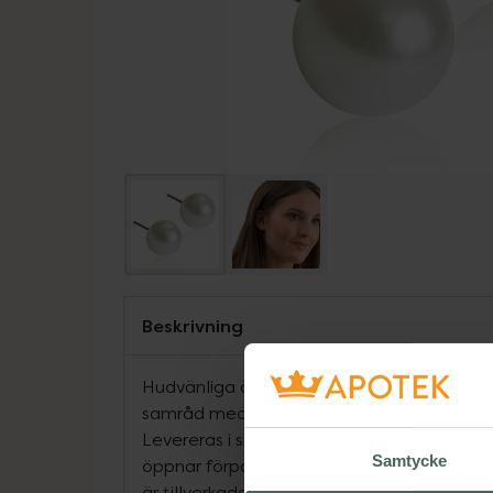
Beskrivning
Hudvänliga örhängen från Blomdahl Örhän
samråd med hudläkare, i ren medicinsk tit
Levereras i sk Clean pack, som förvarar smy
Samtycke
öppnar förpackningen. Etiketten fungerar 
är tillverkade i Sverige, under fullständig k