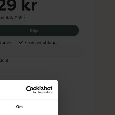
29 kr
 apotek:
255 kr
Blomdahl NT Pearl 5mm White, 229 kr
Köp
ranser
Finns i webblager
dahl
Om