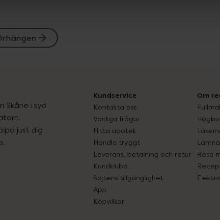
Örhängen
Kundservice
Om re
ån Skåne i syd
Kontakta oss
Fullma
atorn.
Vanliga frågor
Högkos
lpa just dig
Hitta apotek
Läkem
s.
Handla tryggt
Lämna 
Leverans, betalning och retur
Resa 
Kundklubb
Recept
Sajtens tillgänglighet
Elektr
App
Köpvillkor