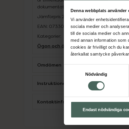
dokumentation.
Denna webbplats använder 
Jämförpris
255 kr
/
par
Vi använder enhetsidentifierar
EAN:
07330981154243
sociala medier och analysera 
till de sociala medier och a
Kategorier:
med annan information som du 
Ögon och öron
Örhängen
Örhängen
cookies är frivilligt och du k
återkallat samtycke påverkar 
Omdömen
Samtyckesval
Nödvändig
Instruktioner
Kontaktinfo tillverkare
Endast nödvändiga co