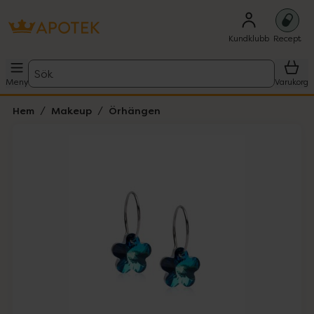
Kundklubb
Recept
Sök
Meny
Varukorg
Hem
Makeup
Örhängen
Hoppa över Lista
Lista: . Innehåller 2 objekt.