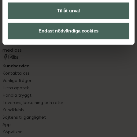
Tillåt urval
Kronans Apotek finns här för dig. Du hittar oss från Skåne i
syd till Lappland i norr, och online i mobilen och på
Endast nödvändiga cookies
datorn. Oavsett vem du är så är det vårt uppdrag att
hjälpa just dig att må lite bättre. Välkommen att prata
med oss.
Kundservice
Kontakta oss
Vanliga frågor
Hitta apotek
Handla tryggt
Leverans, betalning och retur
Kundklubb
Sajtens tillgänglighet
App
Köpvillkor