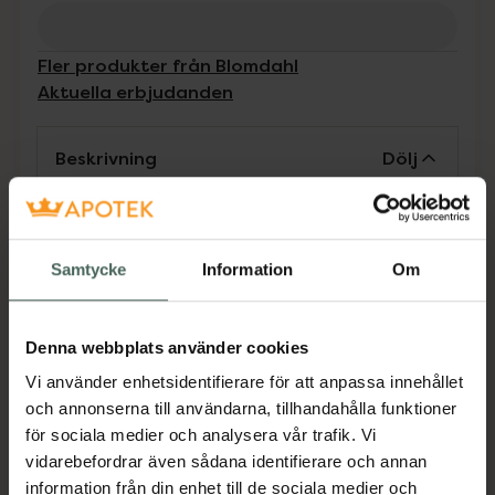
Fler produkter från Blomdahl
Aktuella erbjudanden
Beskrivning
Dölj
Lyft din stil med tidlösa, hudvänliga örhängen i
ren medicinsk titan. Lätta, bekväma och så
Samtycke
Information
Om
snälla mot huden att du kan bära dem varje
dag. Utvecklade i samråd med hudläkare och
passar därför alla, även dig som har
Denna webbplats använder cookies
nickelallergi eller känslig hud. Blomdahl är
kvalitetsmycken tillverkade i Sverige under
Vi använder enhetsidentifierare för att anpassa innehållet
fullständig kontroll och dokumentation.
och annonserna till användarna, tillhandahålla funktioner
för sociala medier och analysera vår trafik. Vi
Jämförpris
249 kr
/
par
vidarebefordrar även sådana identifierare och annan
EAN:
07330981524466
information från din enhet till de sociala medier och