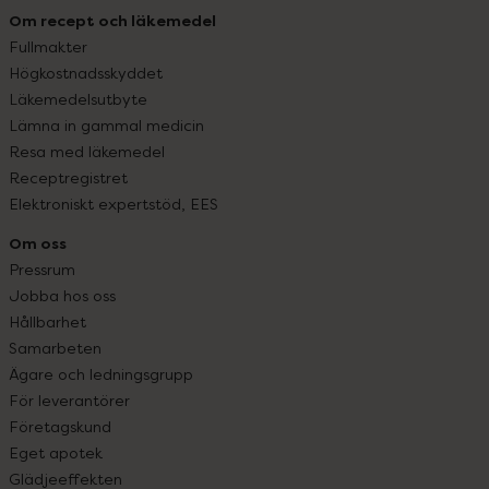
Om recept och läkemedel
Fullmakter
Högkostnadsskyddet
Läkemedelsutbyte
Lämna in gammal medicin
Resa med läkemedel
Receptregistret
Elektroniskt expertstöd, EES
Om oss
Pressrum
Jobba hos oss
Hållbarhet
Samarbeten
Ägare och ledningsgrupp
För leverantörer
Företagskund
Eget apotek
Glädjeeffekten