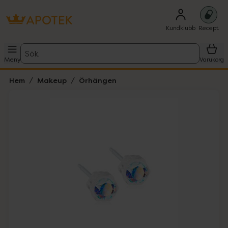
Kundklubb
Recept
Sök
Meny
Varukorg
Hem
Makeup
Örhängen
Hoppa över Lista
Lista: . Innehåller 2 objekt.