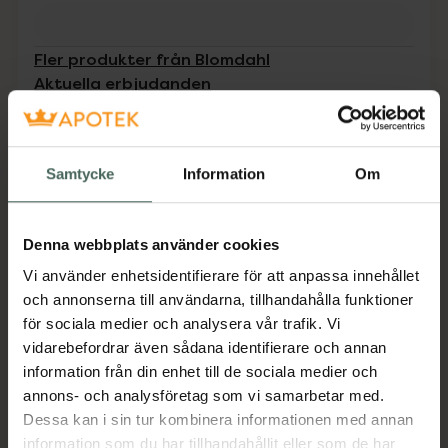
Fler produkter från Blomdahl
Aktuella erbjudanden
Beskrivning
Dölj
Samtycke
Information
Om
Örhängen i medicinsk plast från Blomdahl är
lätta och bekväma och det transparanta
Denna webbplats använder cookies
materialet gör att de vackra kristallerna i
smycket framhävs ännu mer. Fria från nickel
Vi använder enhetsidentifierare för att anpassa innehållet
och andra skadliga ämnen.
och annonserna till användarna, tillhandahålla funktioner
för sociala medier och analysera vår trafik. Vi
Jämförpris
135 kr
/
st
vidarebefordrar även sådana identifierare och annan
EAN:
07330981150023
information från din enhet till de sociala medier och
annons- och analysföretag som vi samarbetar med.
Kategorier:
Dessa kan i sin tur kombinera informationen med annan
Ögon och öron
Örhängen
Örhängen
information som du har tillhandahållit eller som de har