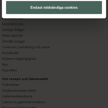
med oss.
Endast nödvändiga cookies
Kundservice
Kontakta oss
Vanliga frågor
Hitta apotek
Handla tryggt
Leverans, betalning och retur
Kundklubb
Sajtens tillgänglighet
App
Köpvillkor
Om recept och läkemedel
Fullmakter
Högkostnadsskyddet
Läkemedelsutbyte
Lämna in gammal medicin
Resa med läkemedel