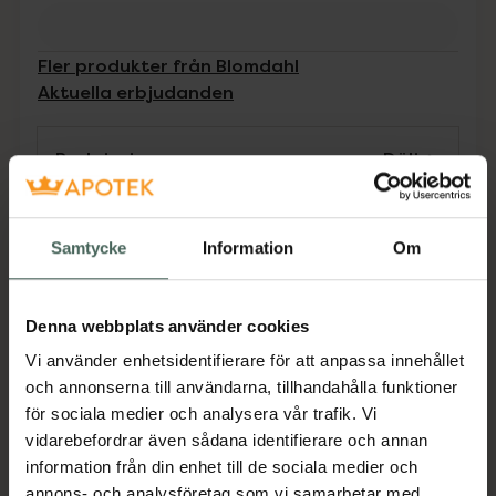
Fler produkter från Blomdahl
Aktuella erbjudanden
Beskrivning
Dölj
Hudvänliga örhängen från Blomdahl
Örhängen utvecklade i samråd med
Samtycke
Information
Om
hudläkare, i ren medicinsk plast med
Swarovski-kristaller. Levereras i sk Clean pack,
Denna webbplats använder cookies
som förvarar smycket hygieniskt tills du
öppnar förpackningen. Etiketten fungerar som
Vi använder enhetsidentifierare för att anpassa innehållet
ett sigill. Smyckena är tillverkade i Sverige,
och annonserna till användarna, tillhandahålla funktioner
under fullständig kontroll och dokumentation.
för sociala medier och analysera vår trafik. Vi
vidarebefordrar även sådana identifierare och annan
Jämförpris
309 kr
/
par
information från din enhet till de sociala medier och
EAN:
07330981512388
annons- och analysföretag som vi samarbetar med.