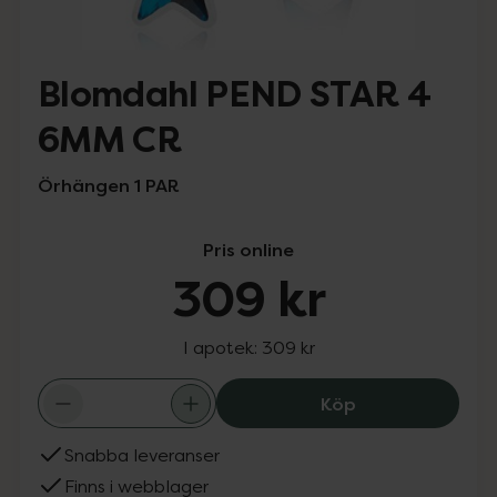
Blomdahl PEND STAR 4
6MM CR
Örhängen 1 PAR
Pris online
309 kr
I apotek:
309 kr
Blomdah
Köp
Snabba leveranser
Finns i webblager