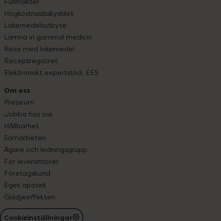
Fullmakter
Högkostnadsskyddet
Läkemedelsutbyte
Lämna in gammal medicin
Resa med läkemedel
Receptregistret
Elektroniskt expertstöd, EES
Om oss
Pressrum
Jobba hos oss
Hållbarhet
Samarbeten
Ägare och ledningsgrupp
För leverantörer
Företagskund
Eget apotek
Glädjeeffekten
Cookieinställningar