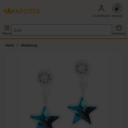
Kundklubb
Recept
Sök
Meny
Varukorg
Hem
Makeup
Hoppa över Lista
Lista: . Innehåller 1 objekt.