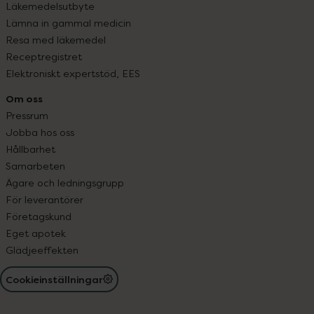
Läkemedelsutbyte
Lämna in gammal medicin
Resa med läkemedel
Receptregistret
Elektroniskt expertstöd, EES
Om oss
Pressrum
Jobba hos oss
Hållbarhet
Samarbeten
Ägare och ledningsgrupp
För leverantörer
Företagskund
Eget apotek
Glädjeeffekten
Cookieinställningar