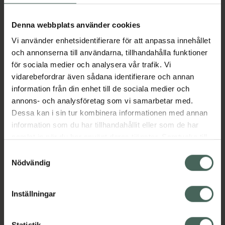
återfuktat och mjukt med ökad glans.
Denna webbplats använder cookies
Doft: Lätt, livlig doft – med noter av saftiga
bär, ros och sandelträ
Vi använder enhetsidentifierare för att anpassa innehållet
Hårtyp: Passar alla hårtyper. Speciellt
och annonserna till användarna, tillhandahålla funktioner
framtagen för färgat hår.
för sociala medier och analysera vår trafik. Vi
Dermatologiskt testad och vegansk
vidarebefordrar även sådana identifierare och annan
information från din enhet till de sociala medier och
Jämförpris
0,84 kr
/
ml
annons- och analysföretag som vi samarbetar med.
EAN:
07350001705408
Dessa kan i sin tur kombinera informationen med annan
information som du har tillhandahållit eller som de har
Kategorier:
samlat in när du har använt deras tjänster. Samtycke till
Hårvård
Schampo
Vegansk hårvård
cookies är frivilligt och du kan när som helst ändra eller
Samtyckesval
Veganska produkter
återkalla ditt samtycke via webbplatsens
Nödvändig
cookieinställningar. Ett återkallat samtycke påverkar inte
lagligheten av behandling som skett innan återkallelsen.
Omdömen
Visa
Inställningar
Statistik