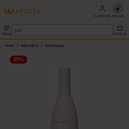
Kundklubb
Recept
Sök
Meny
Varukorg
Hem
Hårvård
Schampo
25%
Hoppa över Lista
Lista: . Innehåller 3 objekt.