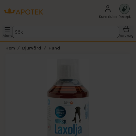
Kundklubb
Recept
Sök
Meny
Varukorg
Hem
Djurvård
Hund
Hoppa över Lista
Lista: . Innehåller 1 objekt.