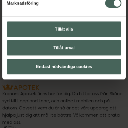
Instruktioner
Visa
Marknadsföring
Tillåt alla
Upptäck flera produkter inom
Djurvård
Hund
Katt
Tillåt urval
Kosttillskott till djur
Endast nödvändiga cookies
Kronans Apotek finns här för dig. Du hittar oss från Skåne i
syd till Lappland i norr, och online i mobilen och på
datorn. Oavsett vem du är så är det vårt uppdrag att
hjälpa just dig att må lite bättre. Välkommen att prata
med oss.