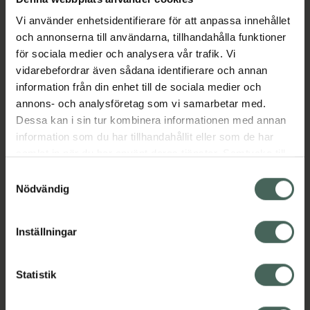
Oljan framställs unik process där laxens
Vi använder enhetsidentifierare för att anpassa innehållet
värdefulla antioxidant astaxantin och
och annonserna till användarna, tillhandahålla funktioner
Omega-3-fettsyror bevaras. 1 gram laxolja
för sociala medier och analysera vår trafik. Vi
innehåller >85 mg EPA, DHA, DPA och 6 mcg
vidarebefordrar även sådana identifierare och annan
astaxanin.
information från din enhet till de sociala medier och
Jämförpris
363,33 kr
/
l
annons- och analysföretag som vi samarbetar med.
Dessa kan i sin tur kombinera informationen med annan
EAN:
07350004661961
information som du har tillhandahållit eller som de har
Kategorier:
samlat in när du har använt deras tjänster. Samtycke till
cookies är frivilligt och du kan när som helst ändra eller
Djurvård
Hund
Katt
Kosttillskott till djur
Samtyckesval
återkalla ditt samtycke via webbplatsens
Nödvändig
cookieinställningar. Ett återkallat samtycke påverkar inte
Omdömen
Visa
lagligheten av behandling som skett innan återkallelsen.
Inställningar
Innehåll
Visa
Statistik