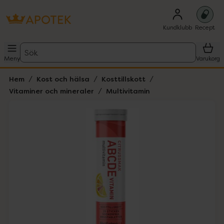
Kundklubb
Recept
Sök
Meny
Varukorg
Hem
Kost och hälsa
Kosttillskott
Vitaminer och mineraler
Multivitamin
Hoppa över Lista
Lista: . Innehåller 1 objekt.