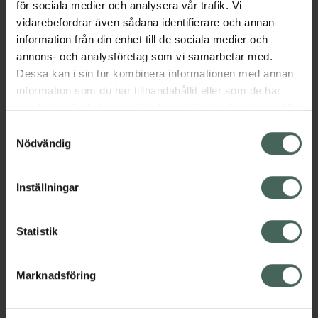
Kosttillskott bör inte ersätta en
för sociala medier och analysera vår trafik. Vi
varierad kost och en hälsosam
vidarebefordrar även sådana identifierare och annan
livsstil. Förvaras utom räckhåll för
information från din enhet till de sociala medier och
små barn.
annons- och analysföretag som vi samarbetar med.
Dessa kan i sin tur kombinera informationen med annan
ABCDE-multivitamin brustablett med
information som du har tillhandahållit eller som de har
citrussmak. Sockerfri, innehåller
samlat in när du har använt deras tjänster. Samtycke till
sötningsmedel.
cookies är frivilligt och du kan när som helst ändra eller
Samtyckesval
återkalla ditt samtycke via webbplatsens
Nödvändig
cookieinställningar. Ett återkallat samtycke påverkar inte
Produkten innehåller sötningsmedel
lagligheten av behandling som skett innan återkallelsen.
Jämförpris
1,40 kr
/
st
Inställningar
EAN:
07350014910622
Statistik
Kategorier:
Kost och hälsa
Kosttillskott
Kosttillskott
Marknadsföring
Multivitamin
Multivitamin
Vitaminer och mineraler
Vitaminer och mineraler