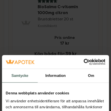
4.7 av 5 i omdöme
BioSalma C-vitamin
1000mg citron
Brustabletter 20 st
Kosttillskott
Pris online
17 kr
Köp båda för
:
39 kr
Köp båda
Samtycke
Information
Om
Beskrivning
Dölj
Denna webbplats använder cookies
Kosttillskott. Rekommenderad
Vi använder enhetsidentifierare för att anpassa innehållet
daglig dos bör inte överskridas.
och annonserna till användarna, tillhandahålla funktioner