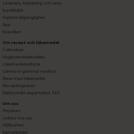
Leverans, betalning och retur
Kundklubb
Sajtens tillgänglighet
App
Köpvillkor
Om recept och läkemedel
Fullmakter
Högkostnadsskyddet
Läkemedelsutbyte
Lämna in gammal medicin
Resa med läkemedel
Receptregistret
Elektroniskt expertstöd, EES
Om oss
Pressrum
Jobba hos oss
Hållbarhet
Samarbeten