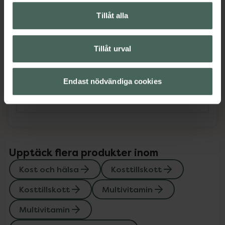
Tillåt alla
Omdömen
Visa
Tillåt urval
Innehåll
Visa
Endast nödvändiga cookies
Instruktioner
Visa
Upptäck flera produkter inom
Kost och hälsa
Kosttillskott
Kosttillskott
Multivitamin
Multivitamin