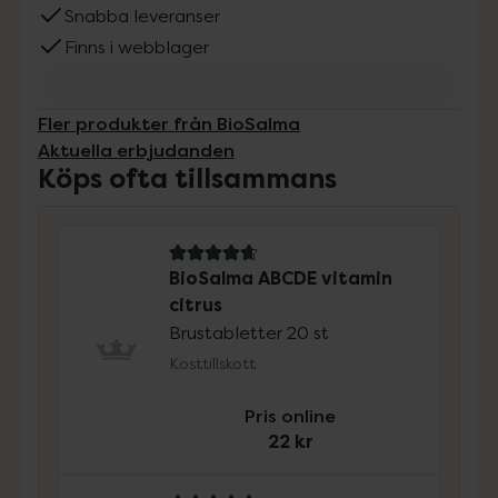
Snabba leveranser
Finns i webblager
Fler produkter från BioSalma
Aktuella erbjudanden
Köps ofta tillsammans
4.8 av 5 i omdöme
BioSalma ABCDE vitamin
citrus
Brustabletter 20 st
Kosttillskott
Pris online
22 kr