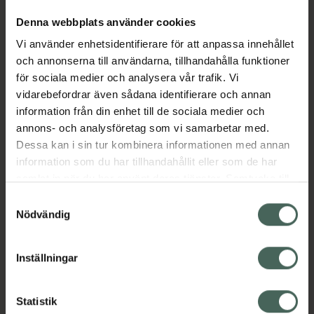
Jämförpris
19,90 kr
/
ml
Denna webbplats använder cookies
EAN:
07350012554705
Vi använder enhetsidentifierare för att anpassa innehållet
och annonserna till användarna, tillhandahålla funktioner
Kategorier:
för sociala medier och analysera vår trafik. Vi
D-vitamin
D-vitamin
Kost och hälsa
vidarebefordrar även sådana identifierare och annan
Kosttillskott
Kosttillskott
Mage
information från din enhet till de sociala medier och
Mjölksyrabakterier
annons- och analysföretag som vi samarbetar med.
Vitaminer och mineraler
Dessa kan i sin tur kombinera informationen med annan
Vitaminer och mineraler
information som du har tillhandahållit eller som de har
samlat in när du har använt deras tjänster. Samtycke till
cookies är frivilligt och du kan när som helst ändra eller
Samtyckesval
Innehåll
Visa
återkalla ditt samtycke via webbplatsens
Nödvändig
cookieinställningar. Ett återkallat samtycke påverkar inte
lagligheten av behandling som skett innan återkallelsen.
Instruktioner
Visa
Inställningar
Statistik