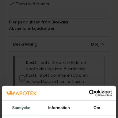
Finns i webblager
Fler produkter från BioGaia
Aktuella erbjudanden
Beskrivning
Dölj
Kosttillskott. Rekommenderad
daglig dos bör inte överskridas.
Kosttillskott bör inte ersätta en
varierad kost och en hälsosam
livsstil. Förvaras utom räckhåll för
små barn.
BioGaia Protectis drops innehåller minst 100
Samtycke
Information
Om
miljoner levande mjölksyrabakterier L. reuteri
Protectis DSM 17938. Från födseln.