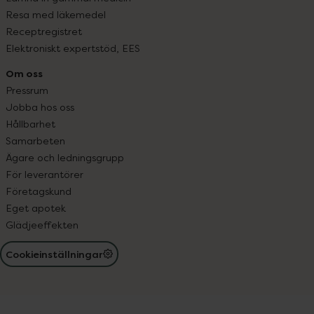
Resa med läkemedel
Receptregistret
Elektroniskt expertstöd, EES
Om oss
Pressrum
Jobba hos oss
Hållbarhet
Samarbeten
Ägare och ledningsgrupp
För leverantörer
Företagskund
Eget apotek
Glädjeeffekten
Cookieinställningar