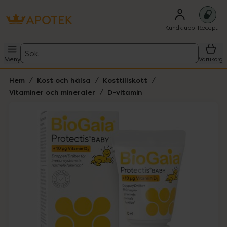
Kundklubb
Recept
Sök
Meny
Varukorg
Hem
Kost och hälsa
Kosttillskott
Vitaminer och mineraler
D-vitamin
Hoppa över Lista
Lista: . Innehåller 2 objekt.