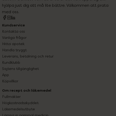
hjälpa just dig att må lite bättre. Välkommen att prata
med oss.
Kundservice
Kontakta oss
Vanliga frågor
Hitta apotek
Handla tryggt
Leverans, betalning och retur
Kundklubb
Sajtens tillgänglighet
App
Köpvillkor
Om recept och läkemedel
Fullmakter
Högkostnadsskyddet
Läkemedelsutbyte
Lämna in gammal medicin