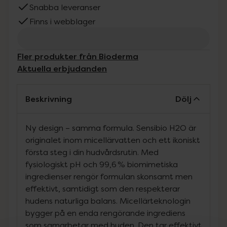
Snabba leveranser
Finns i webblager
Fler produkter från Bioderma
Aktuella erbjudanden
Beskrivning
Dölj
Ny design – samma formula. Sensibio H2O är
originalet inom micellärvatten och ett ikoniskt
första steg i din hudvårdsrutin. Med
fysiologiskt pH och 99,6 % biomimetiska
ingredienser rengör formulan skonsamt men
effektivt, samtidigt som den respekterar
hudens naturliga balans. Micellärteknologin
bygger på en enda rengörande ingrediens
som samarbetar med huden. Den tar effektivt