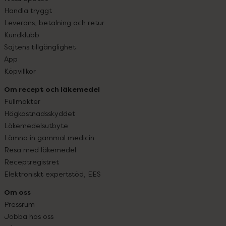
Handla tryggt
Leverans, betalning och retur
Kundklubb
Sajtens tillgänglighet
App
Köpvillkor
Om recept och läkemedel
Fullmakter
Högkostnadsskyddet
Läkemedelsutbyte
Lämna in gammal medicin
Resa med läkemedel
Receptregistret
Elektroniskt expertstöd, EES
Om oss
Pressrum
Jobba hos oss