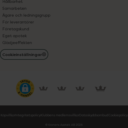
Hållbarhet
Samarbeten
Ägare och ledningsgrupp
För leverantörer
Företagskund
Eget apotek
Glädjeeffekten
Cookieinställningar
Köpvillkor
Integritetspolicy
Klubbens medlemsvillkor
Dataskyddsombud
Cookiepolicy
© Kronans Apotek AB
2026