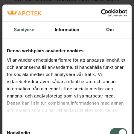
bort makeup, smuts, föroreningar och pollen –
utan att störa hudens skyddsbarriär eller
mikrobiom. D.A.F.™*‑teknologin stärker hudens
tolerans mot yttre stress och hjälper till att
Samtycke
Information
Om
lugna känslig hud redan från första
användning. Huden känns återfuktad, mer
behaglig och får en naturlig lyster – särskilt
Denna webbplats använder cookies
när produkten inte sköljs av. Utan kladdig eller
Vi använder enhetsidentifierare för att anpassa innehållet
fet känsla.
och annonserna till användarna, tillhandahålla funktioner
för sociala medier och analysera vår trafik. Vi
• Tar bort makeup och smuts
vidarebefordrar även sådana identifierare och annan
• Lugnar känslig hud
information från din enhet till de sociala medier och
• Bevarar barriär och mikrobiom
annons- och analysföretag som vi samarbetar med.
• Främjar lyster och återfuktning
Dessa kan i sin tur kombinera informationen med annan
information som du har tillhandahållit eller som de har
*D.A.F.™-komplex utvecklat av NAOS i Aix-en-
samlat in när du har använt deras tjänster. Samtycke till
Provence. Ökar hudens toleranströskel.
cookies är frivilligt och du kan när som helst ändra eller
Samtyckesval
Jämförpris
558 kr
/
l
återkalla ditt samtycke via webbplatsens
Nödvändig