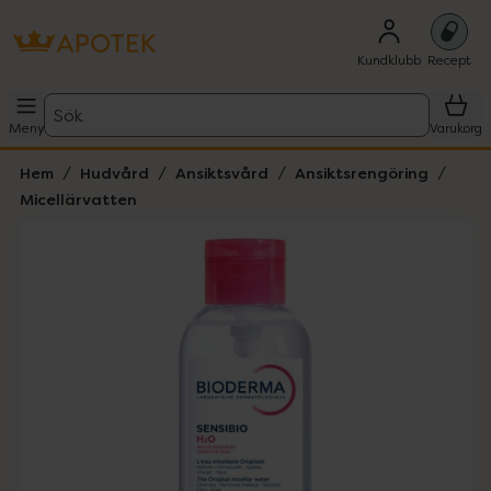
Kundklubb
Recept
Sök
Meny
Varukorg
Hem
Hudvård
Ansiktsvård
Ansiktsrengöring
Micellärvatten
Hoppa över Lista
Lista: . Innehåller 2 objekt.