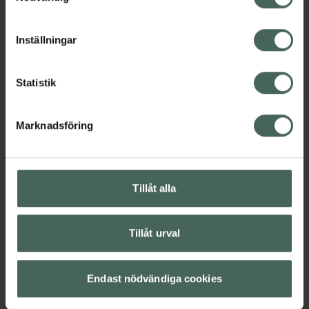
EAN:
03701129812129
cookieinställningar. Ett återkallat samtycke påverkar inte
lagligheten av behandling som skett innan återkallelsen.
Kategorier:
Inställningar
Ansiktsrengöring
Ansiktsvård
French Beauty
Hudvård
Micellärvatten
Statistik
Omdömen
Visa
Marknadsföring
Innehåll
Visa
Tillåt alla
Instruktioner
Visa
Tillåt urval
Endast nödvändiga cookies
Upptäck flera produkter inom