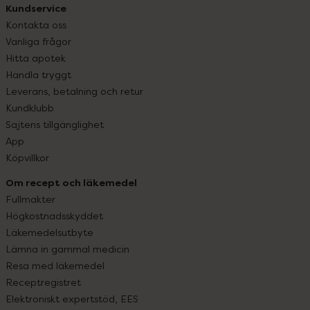
Kundservice
Kontakta oss
Vanliga frågor
Hitta apotek
Handla tryggt
Leverans, betalning och retur
Kundklubb
Sajtens tillgänglighet
App
Köpvillkor
Om recept och läkemedel
Fullmakter
Högkostnadsskyddet
Läkemedelsutbyte
Lämna in gammal medicin
Resa med läkemedel
Receptregistret
Elektroniskt expertstöd, EES