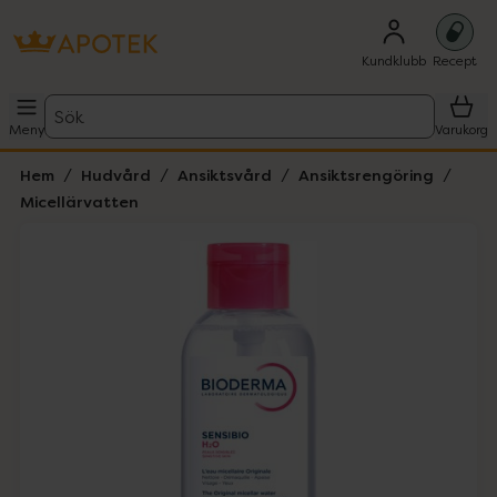
Kundklubb
Recept
Sök
Meny
Varukorg
Hem
Hudvård
Ansiktsvård
Ansiktsrengöring
Micellärvatten
Hoppa över Lista
Lista: . Innehåller 1 objekt.