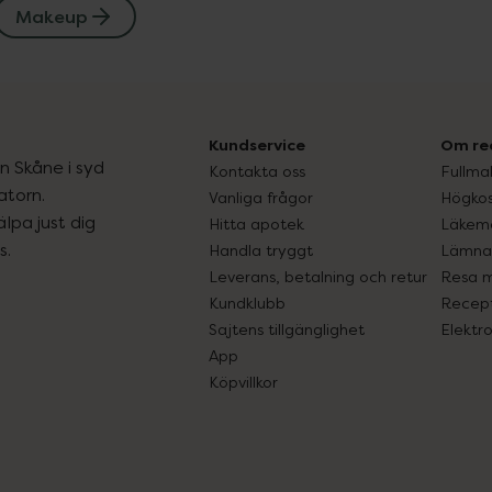
Makeup
Kundservice
Om re
ån Skåne i syd
Kontakta oss
Fullma
atorn.
Vanliga frågor
Högkos
lpa just dig
Hitta apotek
Läkem
s.
Handla tryggt
Lämna 
Leverans, betalning och retur
Resa 
Kundklubb
Recept
Sajtens tillgänglighet
Elektr
App
Köpvillkor