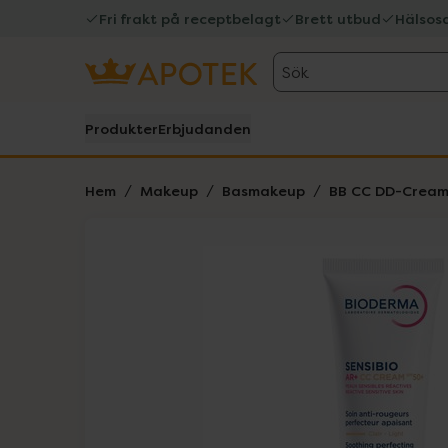
Fri frakt på receptbelagt
Brett utbud
Hälsos
Sök
Produkter
Erbjudanden
Hem
Makeup
Basmakeup
BB CC DD-Crea
Hoppa över Lista
Lista: . Innehåller 4 objekt.