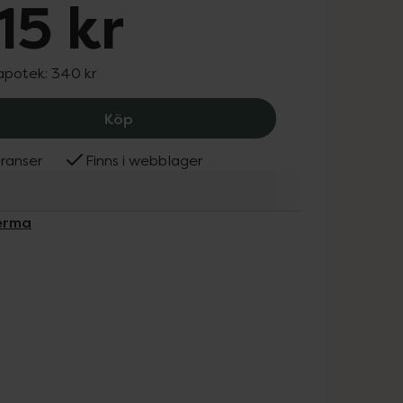
15 kr
 apotek:
340 kr
Bioderma Sensibio AR+ CC Cream SPF5
Köp
ranser
Finns i webblager
derma