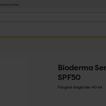
amma priser
m
Bioderma Se
SPF50
Färgad dagkräm 40 ml