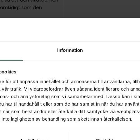
h samtidigt som den
nehåller Rosactiv™ 2.0,
princip NAOS
Information
a är formulerade med
logiska mekanismer som
r obehagskänslor och
cookies
ktiga resultat.
e för att anpassa innehållet och annonserna till användarna, tillh
vår trafik. Vi vidarebefordrar även sådana identifierare och anna
nnons- och analysföretag som vi samarbetar med. Dessa kan i sin
har tillhandahållit eller som de har samlat in när du har använt 
an när som helst ändra eller återkalla ditt samtycke via webbplats
inte lagligheten av behandling som skett innan återkallelsen.
en