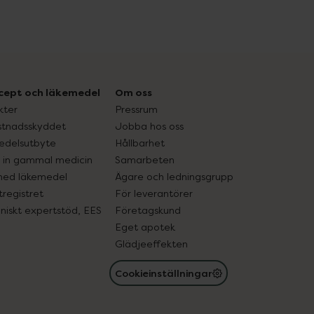
cept och läkemedel
Om oss
kter
Pressrum
tnadsskyddet
Jobba hos oss
edelsutbyte
Hållbarhet
in gammal medicin
Samarbeten
med läkemedel
Ägare och ledningsgrupp
registret
För leverantörer
oniskt expertstöd, EES
Företagskund
Eget apotek
Glädjeeffekten
Cookieinställningar