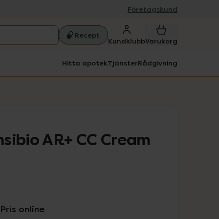
Företagskund
Recept
Kundklubb
Varukorg
Hitta apotek
Tjänster
Rådgivning
nsibio AR+ CC Cream
Pris online