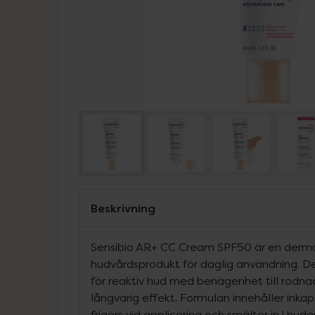
Beskrivning
Sensibio AR+ CC Cream SPF50 är en derma
hudvårdsprodukt för daglig användning. De
för reaktiv hud med benägenhet till rodn
långvarig effekt. Formulan innehåller ink
frigörs vid applicering och smälter in i hud