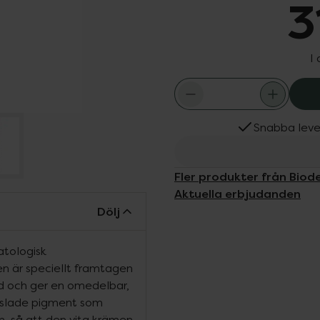
3
I
Snabba leve
Fler produkter från Bio
Aktuella erbjudanden
Dölj
tologisk
n är speciellt framtagen
ad och ger en omedelbar,
apslade pigment som
en, så att den vita krämen