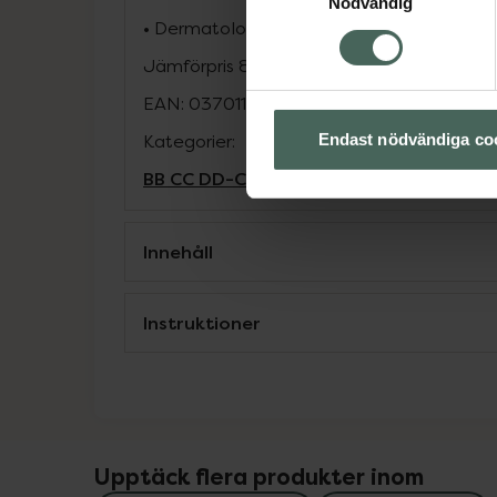
Nödvändig
• Dermatologiskt testad.
Jämförpris
8500 kr
/
l
EAN:
03701129813447
Kategorier:
Endast nödvändiga co
BB CC DD-Cream
Basmakeup
Makeup
Innehåll
Instruktioner
Upptäck flera produkter inom