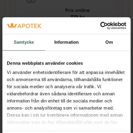
Pris online
319 kr
Köp båda för
:
564 kr
Köp båda
Samtycke
Information
Om
Denna webbplats använder cookies
Beskrivning
Dölj
Vi använder enhetsidentifierare för att anpassa innehållet
och annonserna till användarna, tillhandahålla funktioner
Glasvåg i slim design (endast 19 mm hög).
för sociala medier och analysera vår trafik. Vi
vidarebefordrar även sådana identifierare och annan
information från din enhet till de sociala medier och
- Plattform av säkerhetsglas
annons- och analysföretag som vi samarbetar med.
- Siffer storlek: ca. 26 mm
Dessa kan i sin tur kombinera informationen med annan
- Valbar viktenhet kg / lb / st
information som du har tillhandahållit eller som de har
samlat in när du har använt deras tjänster. Samtycke till
- 180 kg kapacitet