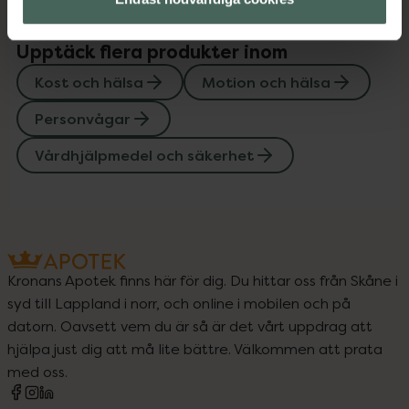
Upptäck flera produkter inom
Kost och hälsa
Motion och hälsa
Personvågar
Vårdhjälpmedel och säkerhet
Kronans Apotek finns här för dig. Du hittar oss från Skåne i
syd till Lappland i norr, och online i mobilen och på
datorn. Oavsett vem du är så är det vårt uppdrag att
hjälpa just dig att må lite bättre. Välkommen att prata
med oss.