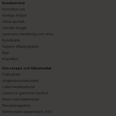
Kundservice
Kontakta oss
Vanliga frågor
Hitta apotek
Handla tryggt
Leverans, betalning och retur
Kundklubb
Sajtens tillgänglighet
App
Köpvillkor
Om recept och läkemedel
Fullmakter
Högkostnadsskyddet
Läkemedelsutbyte
Lämna in gammal medicin
Resa med läkemedel
Receptregistret
Elektroniskt expertstöd, EES