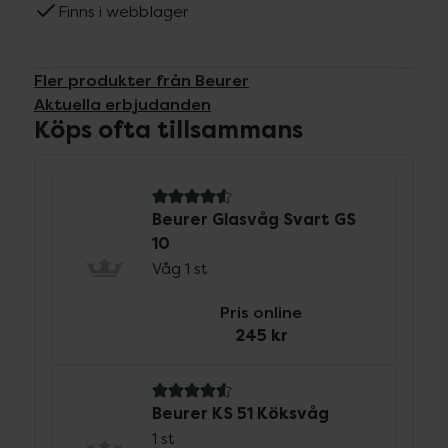
Finns i webblager
Fler produkter från Beurer
Aktuella erbjudanden
Köps ofta tillsammans
4.6 av 5 i omdöme
Beurer Glasvåg Svart GS
10
Våg 1 st
Pris online
245 kr
4.6 av 5 i omdöme
Beurer KS 51 Köksvåg
1 st