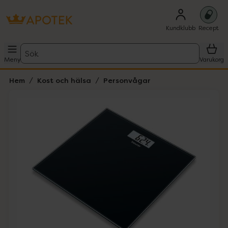
Kundklubb
Recept
Sök
Meny
Varukorg
Hem
Kost och hälsa
Personvågar
Hoppa över Lista
Lista: . Innehåller 1 objekt.