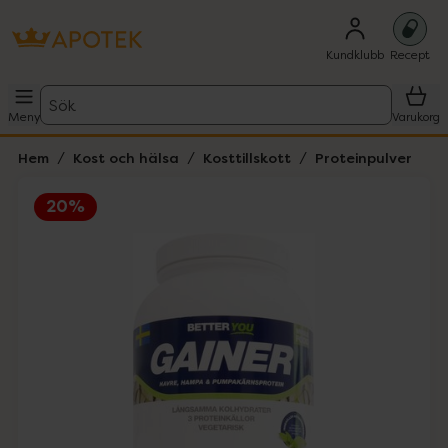
Kundklubb
Recept
Sök
Meny
Varukorg
Hem
Kost och hälsa
Kosttillskott
Proteinpulver
20%
Hoppa över Lista
Lista: . Innehåller 1 objekt.