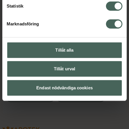
Statistik
Instruktioner
Visa
Marknadsföring
Upptäck flera produkter inom
Kost och hälsa
Tillåt alla
Mellanmål och snacks
Tillåt urval
Näringsdryck och nutrition
Proteinpulver
Proteinpulver
Endast nödvändiga cookies
Proteinpulver
Proteinpulver