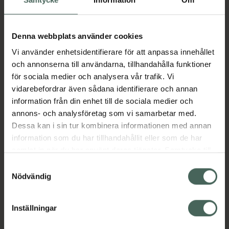
med en unik sammansättning av glukos och
fruktos, vilket gör att den tas upp långsamt av
kroppen. Passar före eller efter träning samt
Denna webbplats använder cookies
som ett mellanmål.Protein bidrar till att öka
Vi använder enhetsidentifierare för att anpassa innehållet
muskelmassan.Protein bidrar till att bibehålla
och annonserna till användarna, tillhandahålla funktioner
muskelmassan.Vegan godkänd
för sociala medier och analysera vår trafik. Vi
produkt.Tillverkad i Sverige.
vidarebefordrar även sådana identifierare och annan
Jämförpris
329 kr
/
kg
information från din enhet till de sociala medier och
annons- och analysföretag som vi samarbetar med.
EAN:
07350071060643
Dessa kan i sin tur kombinera informationen med annan
Kategorier:
information som du har tillhandahållit eller som de har
Kost och hälsa
Mellanmål och snacks
samlat in när du har använt deras tjänster. Samtycke till
Näringsdryck och nutrition
Proteinpulver
cookies är frivilligt och du kan när som helst ändra eller
Samtyckesval
Proteinpulver
Proteinpulver
Proteinpulver
återkalla ditt samtycke via webbplatsens
Nödvändig
cookieinställningar. Ett återkallat samtycke påverkar inte
lagligheten av behandling som skett innan återkallelsen.
Inställningar
Innehåll
Visa