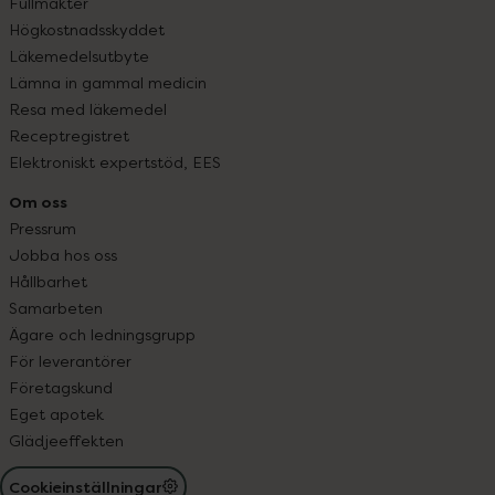
Fullmakter
Högkostnadsskyddet
Läkemedelsutbyte
Lämna in gammal medicin
Resa med läkemedel
Receptregistret
Elektroniskt expertstöd, EES
Om oss
Pressrum
Jobba hos oss
Hållbarhet
Samarbeten
Ägare och ledningsgrupp
För leverantörer
Företagskund
Eget apotek
Glädjeeffekten
Cookieinställningar