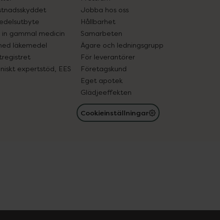
tnadsskyddet
Jobba hos oss
edelsutbyte
Hållbarhet
in gammal medicin
Samarbeten
med läkemedel
Ägare och ledningsgrupp
registret
För leverantörer
oniskt expertstöd, EES
Företagskund
Eget apotek
Glädjeeffekten
Cookieinställningar