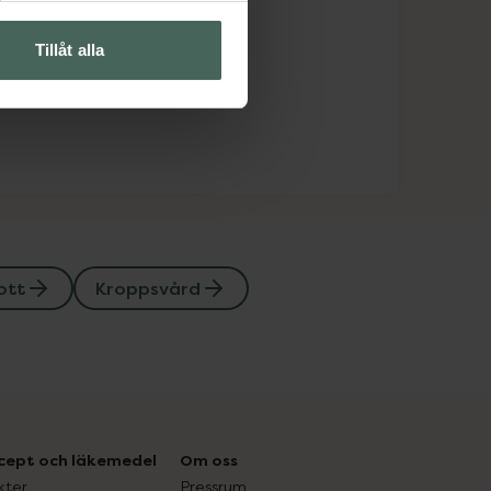
Tillåt alla
ott
Kroppsvård
cept och läkemedel
Om oss
kter
Pressrum