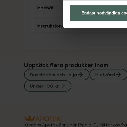
Innehåll
Endast nödvändiga co
Instruktioner
Upptäck flera produkter inom
Duschkräm och -olja
Hudvård
Under 100 kr
Kronans Apotek finns här för dig. Du hittar oss fr