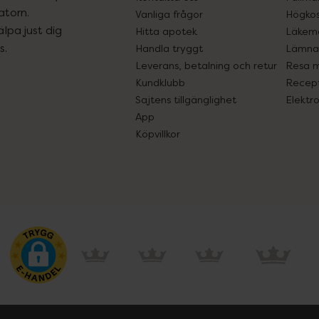
atorn.
Vanliga frågor
Högkos
lpa just dig
Hitta apotek
Läkem
s.
Handla tryggt
Lämna 
Leverans, betalning och retur
Resa 
Kundklubb
Recept
Sajtens tillgänglighet
Elektr
App
Köpvillkor