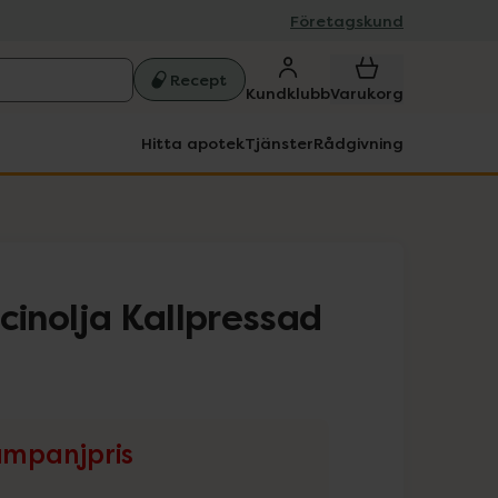
Företagskund
Recept
Kundklubb
Varukorg
Hitta apotek
Tjänster
Rådgivning
cinolja Kallpressad
mpanjpris