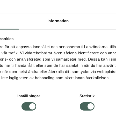
ras utom räckhåll
nus communis och är
Information
 viktigt biobaserat
 massageoljor och till och
4.6 av 5 i omdöme
Better You Ricinolja
vara en av de finaste
cookies
Kallpressad
cinolja har också en
e för att anpassa innehållet och annonserna till användarna, tillh
Ricinolja 100 ml
vår trafik. Vi vidarebefordrar även sådana identifierare och anna
Kosttillskott
nnons- och analysföretag som vi samarbetar med. Dessa kan i sin
har tillhandahållit eller som de har samlat in när du har använt 
Kampanjpris onlin
an när som helst ändra eller återkalla ditt samtycke via webbplats
65,60 kr
inte lagligheten av behandling som skett innan återkallelsen.
Tidigare pris:
82 kr
hälsa
Kosttillskott
Köp båda för
:
Inställningar
Statistik
129,35 kr
Visa