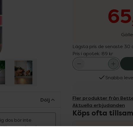
65
Gälle
Lägsta pris de senaste 30
Pris i apotek:
89 kr
Snabba leve
Fler produkter från Bett
Dölj
Aktuella erbjudanden
Köps ofta tills
g dos bör inte
rsätta en varierad