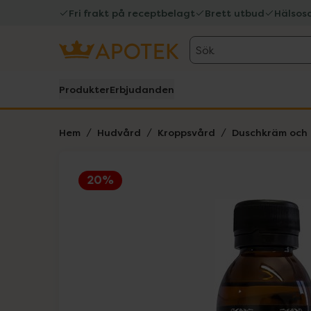
Fri frakt på receptbelagt
Brett utbud
Hälsos
Sök
Produkter
Erbjudanden
Hem
Hudvård
Kroppsvård
Duschkräm och 
20%
Hoppa över Lista
Lista: . Innehåller 5 objekt.