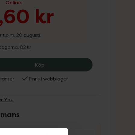
Online
:
,60 kr
r t.o.m. 20 augusti
 dagarna:
82 kr
Better You Ricinolja Kallpressad, 65.6
Köp
ranser
Finns i webblager
er You
ammans