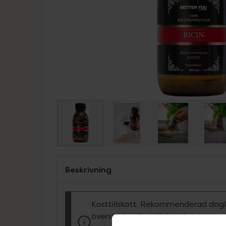
Beskrivning
Kosttillskott. Rekommenderad dagli
överskridas. Kosttillskott bör inte e