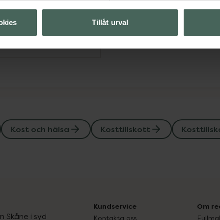
Visa
okies
Tillåt urval
Visa
Kost och hälsa
Kosttillskott
Kosttillsk
Kundservice
Om re
ån Skåne i syd
Kontakta oss
Fullma