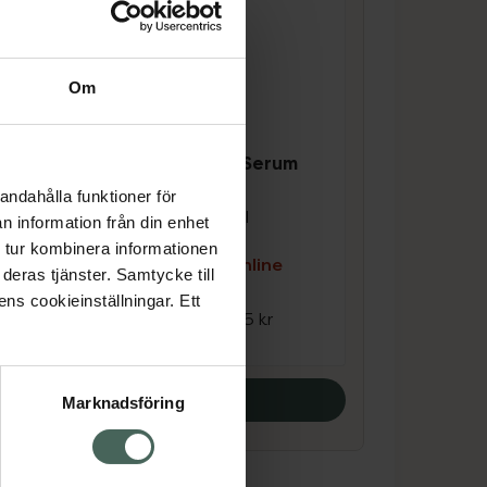
Om
4.4 av 5 i omdöme
Kronans Apotek Serum
Vitamin C
andahålla funktioner för
Ansiktsserum 30 ml
n information från din enhet
 tur kombinera informationen
Kampanjpris online
deras tjänster. Samtycke till
e
63,75 kr
ens cookieinställningar. Ett
Tidigare pris:
85 kr
Köp båda
Marknadsföring