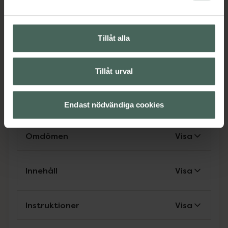
än smakerna Citronlemonad och
Jordgubb/Rabarber). Rekommenderas ej för
barn, gravida eller ammande kvinnor eller
personer känsliga för koffein.
Tillåt alla
Jämförpris
29 kr
/
st
EAN:
07350062783483
Tillåt urval
Kategorier:
Kost och hälsa
Näringsdryck och nutrition
Endast nödvändiga cookies
Omdömen
Visa
Innehåll
Visa
Instruktioner
Visa