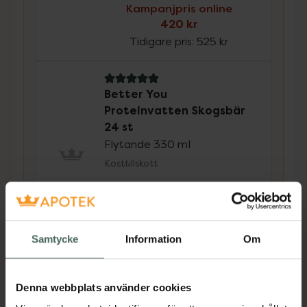
Kampanjpris online
420 kr
Tidigare pris:
525 kr
5 av 5 i omdöme
Better You
Proteinvatten Skogsbär
24 st
Flytande 330 ml
Kosttillskott
Kampanjpris online
420 kr
Tidigare pris:
525 kr
Samtycke
Information
Om
Köp båda för
:
840 kr
Köp båda
Denna webbplats använder cookies