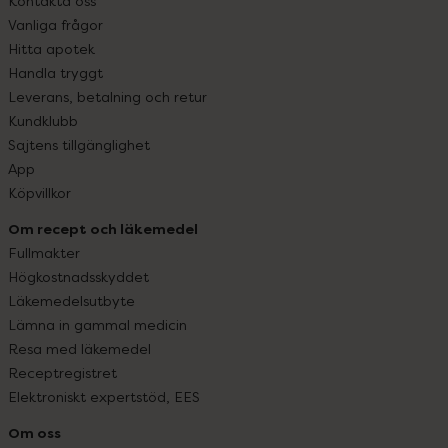
Kontakta oss
Vanliga frågor
Hitta apotek
Handla tryggt
Leverans, betalning och retur
Kundklubb
Sajtens tillgänglighet
App
Köpvillkor
Om recept och läkemedel
Fullmakter
Högkostnadsskyddet
Läkemedelsutbyte
Lämna in gammal medicin
Resa med läkemedel
Receptregistret
Elektroniskt expertstöd, EES
Om oss