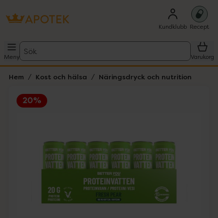
Kundklubb
Recept
Sök
Meny
Varukorg
Hem
Kost och hälsa
Näringsdryck och nutrition
20%
Hoppa över Lista
Lista: . Innehåller 4 objekt.