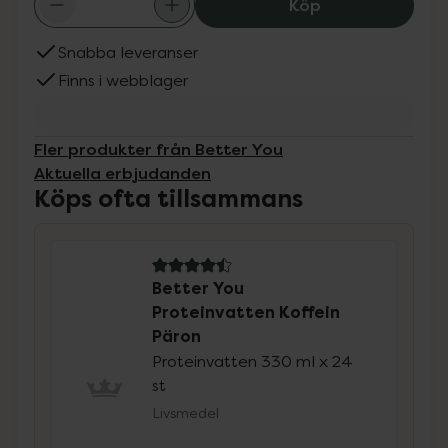
Better You Prot
Köp
Snabba leveranser
Finns i webblager
Fler produkter från Better You
Aktuella erbjudanden
Köps ofta tillsammans
4.5 av 5 i omdöme
Better You
Proteinvatten Koffein
Päron
Proteinvatten 330 ml x 24
st
Livsmedel