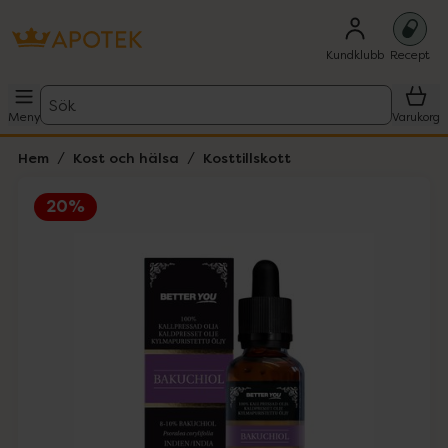
Kundklubb
Recept
Sök
Meny
Varukorg
Hem
Kost och hälsa
Kosttillskott
20%
Hoppa över Lista
Lista: . Innehåller 4 objekt.