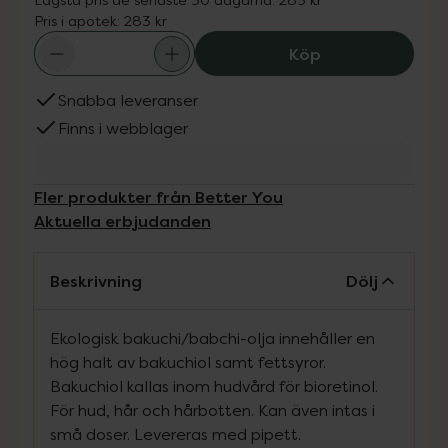
Pris i apotek:
283 kr
Better You Baku
Köp
Snabba leveranser
Finns i webblager
Fler produkter från Better You
Aktuella erbjudanden
Beskrivning
Dölj
Ekologisk bakuchi/babchi-olja innehåller en
hög halt av bakuchiol samt fettsyror.
Bakuchiol kallas inom hudvård för bioretinol.
För hud, hår och hårbotten. Kan även intas i
små doser. Levereras med pipett.