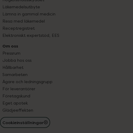
Läkemedelsutbyte
Lämna in gammal medicin
Resa med läkemedel
Receptregistret
Elektroniskt expertstöd, EES
Om oss
Pressrum
Jobba hos oss
Hållbarhet
Samarbeten
Ägare och ledningsgrupp
För leverantörer
Företagskund
Eget apotek
Glädjeeffekten
Cookieinställningar