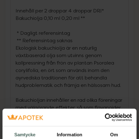
Innehåll per
2 droppar
4 droppar
DRI*
Bakuchiolja
0,10 ml
0,20 ml
**
* Dagligt referensintag
** Referensintag saknas
Ekologisk bakuchiolja är en naturlig
växtbaserad olja som utvinns genom
kallpressning från frön av plantan Psoralea
corylifolia, en ört som används inom den
ayrvediska traditionen för att behandla
hudproblematik och främja en hälsosam hud.
Bakuchioljan innehåller en rad olika föreningar
med välgörande effekter, så som flavanoider,
psoralener och bakuchiol (8-10 %), där
flavanoider har antioxidantiska och
antiinflammatoriska egenskaper. Psoralener
Samtycke
Information
Om
kan bidra till att förbättra pigmentfläckar och