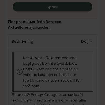
Spara
Fler produkter från Berocca
Aktuella erbjudanden
Beskrivning
Dölj
Kosttillskott. Rekommenderad
daglig dos bör inte överskridas.
Kosttillskott bör inte ersätta en
varierad kost och en hälsosam
livsstil. Förvaras utom räckhåll för
små barn.
Berocca® Energy Orange är en sockerfri
multivitamin med apelsinsmak.- Innehåller