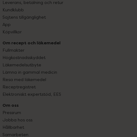
Leverans, betalning och retur
Kundklubb
Sajtens tillgänglighet
App
Köpvillkor
Om recept och läkemedel
Fullmakter
Högkostnadsskyddet
Läkemedelsutbyte
Lämna in gammal medicin
Resa med läkemedel
Receptregistret
Elektroniskt expertstöd, EES
Om oss
Pressrum
Jobba hos oss
Hållbarhet
Samarbeten