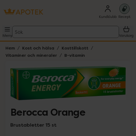
Kundklubb
Recept
Sök
Meny
Varukorg
Hem
Kost och hälsa
Kosttillskott
Vitaminer och mineraler
B-vitamin
Hoppa över Lista
Lista: . Innehåller 1 objekt.
Berocca Orange
Brustabletter 15 st