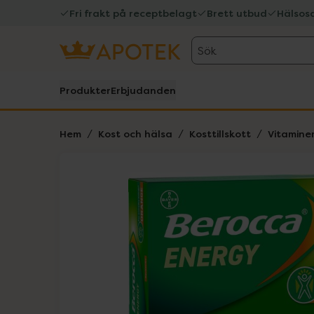
Fri frakt på receptbelagt
Brett utbud
Hälsos
Sök
Produkter
Erbjudanden
Hem
Kost och hälsa
Kosttillskott
Vitamine
Hoppa över Lista
Lista: . Innehåller 1 objekt.