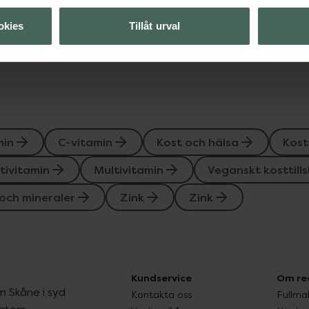
Visa
okies
Tillåt urval
min
C-vitamin
Kost och hälsa
Kost
tivitamin
Multivitamin
Veganskt kosttill
och mineraler
Zink
Zink
Kundservice
Om re
ån Skåne i syd
Kontakta oss
Fullma
atorn.