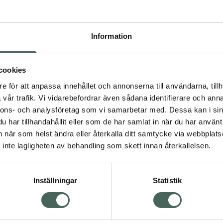
Berocca® No.1
A & Nielsen,
erocca® Energy: Vitamin
Information
idrar till minskad
, B7, B9, B12, C och
isk funktion.Berocca® är
cookies
 en varierad kost eller
e för att anpassa innehållet och annonserna till användarna, tillh
vår trafik. Vi vidarebefordrar även sådana identifierare och anna
nnons- och analysföretag som vi samarbetar med. Dessa kan i sin
har tillhandahållit eller som de har samlat in när du har använt 
an när som helst ändra eller återkalla ditt samtycke via webbplats
Kost och hälsa
inte lagligheten av behandling som skett innan återkallelsen.
gnesium
Multivitamin
nskt kosttillskott
mineraler
Zink
Zink
Inställningar
Statistik
Visa