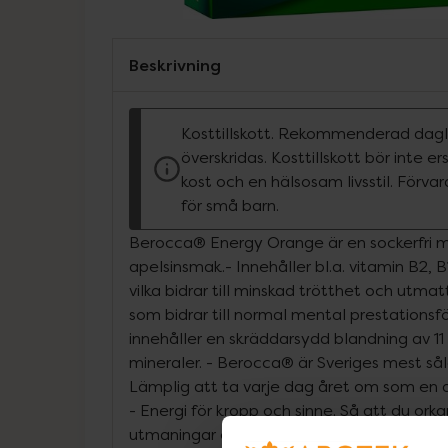
Beskrivning
Kosttillskott. Rekommenderad dagli
överskridas. Kosttillskott bör inte e
kost och en hälsosam livsstil. Förva
för små barn.
Berocca® Energy Orange är en sockerfri 
apelsinsmak.- Innehåller bl.a. vitamin B2,
vilka bidrar till minskad trötthet och utma
som bidrar till normal mental prestations
innehåller en skräddarsydd blandning av 11 
mineraler. - Berocca® är Sveriges mest sål
Lämplig att ta varje dag året om som en d
- Energi för kropp och sinne. Så att du or
utmaningar och aktiviteter 365 dagar om