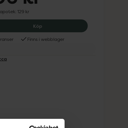
 apotek:
129 kr
Berocca Orange, 106 kr.
Köp
ranser
Finns i webblager
cca