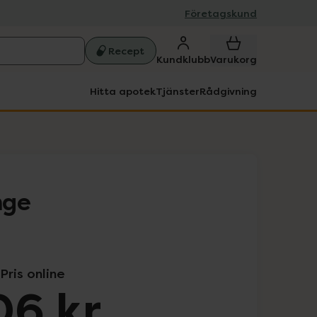
Företagskund
Recept
Kundklubb
Varukorg
Hitta apotek
Tjänster
Rådgivning
nge
Pris online
06 kr