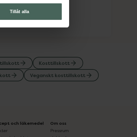
Tillåt alla
tillskott
Kosttillskott
skott
Veganskt kosttillskott
cept och läkemedel
Om oss
kter
Pressrum