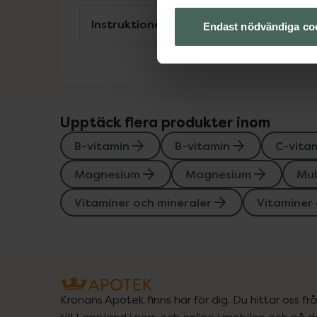
Instruktioner
Endast nödvändiga co
Upptäck flera produkter inom
B-vitamin
B-vitamin
C-vita
Magnesium
Magnesium
Mul
Vitaminer och mineraler
Vitaminer 
Kronans Apotek finns här för dig. Du hittar oss fr
till Lappland i norr, och online i mobilen och på d