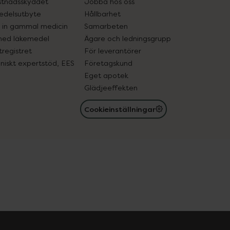
tnadsskyddet
Jobba hos oss
edelsutbyte
Hållbarhet
in gammal medicin
Samarbeten
med läkemedel
Ägare och ledningsgrupp
registret
För leverantörer
oniskt expertstöd, EES
Företagskund
Eget apotek
Glädjeeffekten
Cookieinställningar