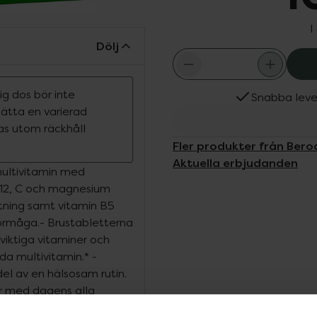
I
Dölj
g dos bör inte
Snabba leve
rsätta en varierad
ras utom räckhåll
Fler produkter från Bero
Aktuella erbjudanden
multivitamin med
 B12, C och magnesium
ttning samt vitamin B5
förmåga.- Brustabletterna
viktiga vitaminer och
da multivitamin.* -
el av en hälsosam rutin.
kar med dagens alla
 året.- Berocca® Energy