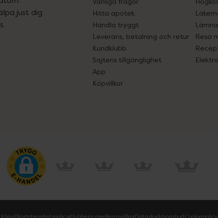
Vanliga frågor
Högkos
lpa just dig
Hitta apotek
Läkem
s.
Handla tryggt
Lämna 
Leverans, betalning och retur
Resa 
Kundklubb
Recept
Sajtens tillgänglighet
Elektr
App
Köpvillkor
Köpvillkor
Integritetspolicy
Klubbens medlemsvillkor
Dataskyddsombud
Cookiepolicy