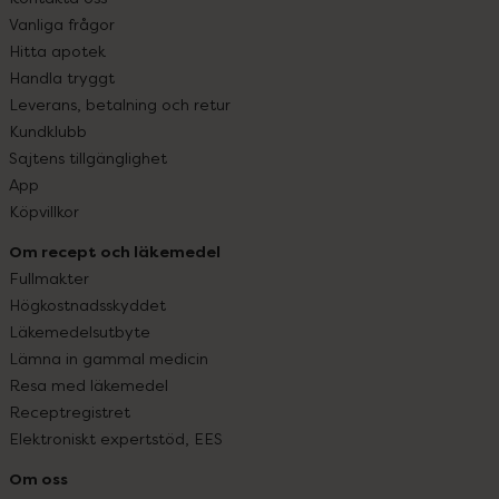
Vanliga frågor
Hitta apotek
Handla tryggt
Leverans, betalning och retur
Kundklubb
Sajtens tillgänglighet
App
Köpvillkor
Om recept och läkemedel
Fullmakter
Högkostnadsskyddet
Läkemedelsutbyte
Lämna in gammal medicin
Resa med läkemedel
Receptregistret
Elektroniskt expertstöd, EES
Om oss