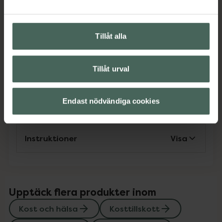
Kost och hälsa
Kosttillskott
Kosttillskott
Multivitamin
Multivitamin
Vitaminer och mineraler
Vitaminer och mineraler
Tillåt alla
Tillåt urval
Omdömen
Visa
Endast nödvändiga cookies
Innehåll
Visa
Instruktioner
Visa
Upptäck flera produkter inom
Kost och hälsa
Kosttillskott