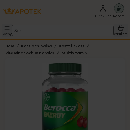
Kundklubb
Recept
Sök
Meny
Varukorg
Hem
Kost och hälsa
Kosttillskott
Vitaminer och mineraler
Multivitamin
Hoppa över Lista
Lista: . Innehåller 1 objekt.