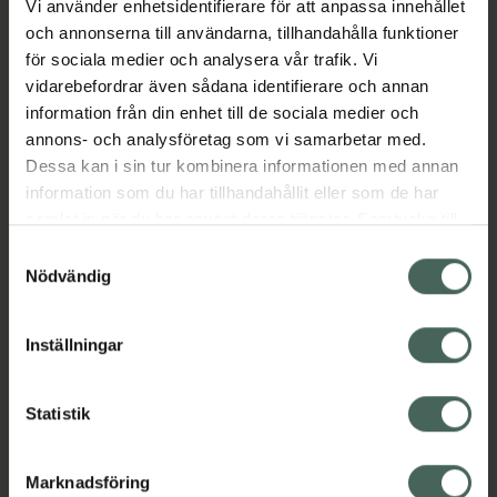
Vi använder enhetsidentifierare för att anpassa innehållet
användas både förebyggande och när
och annonserna till användarna, tillhandahålla funktioner
problem med inkontinens uppstått.
för sociala medier och analysera vår trafik. Vi
EGENSKAPER Silkeslen yta Av silikon med
vidarebefordrar även sådana identifierare och annan
silikonsnodd Rörlig tyngd i varje kula Ø: 40
information från din enhet till de sociala medier och
mm Tygpåse för förvaring medföljer.
annons- och analysföretag som vi samarbetar med.
Knipkulorna har ett års garanti.
Dessa kan i sin tur kombinera informationen med annan
Jämförpris
299 kr
/
st
information som du har tillhandahållit eller som de har
samlat in när du har använt deras tjänster. Samtycke till
EAN:
07350033083130
cookies är frivilligt och du kan när som helst ändra eller
Samtyckesval
Kategorier:
återkalla ditt samtycke via webbplatsens
Nödvändig
Intim
Sex och lust
Underlivsbesvär
cookieinställningar. Ett återkallat samtycke påverkar inte
lagligheten av behandling som skett innan återkallelsen.
Inställningar
Innehåll
Visa
Statistik
Instruktioner
Visa
Marknadsföring