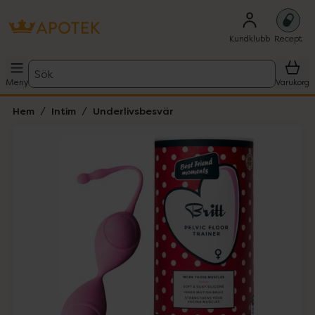
Kundklubb
Recept
Sök
Meny
Varukorg
Hem
Intim
Underlivsbesvär
Hoppa över Lista
Lista: . Innehåller 1 objekt.