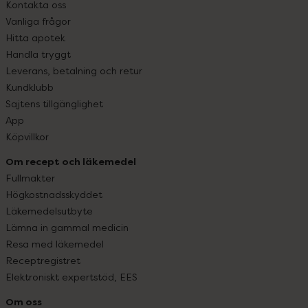
Kontakta oss
Vanliga frågor
Hitta apotek
Handla tryggt
Leverans, betalning och retur
Kundklubb
Sajtens tillgänglighet
App
Köpvillkor
Om recept och läkemedel
Fullmakter
Högkostnadsskyddet
Läkemedelsutbyte
Lämna in gammal medicin
Resa med läkemedel
Receptregistret
Elektroniskt expertstöd, EES
Om oss