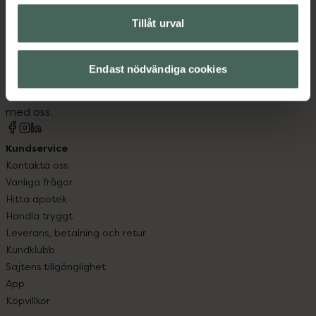
Tillåt urval
Kronans Apotek finns här för dig. Du hittar oss från Skåne i
syd till Lappland i norr, och online i mobilen och på
Endast nödvändiga cookies
datorn. Oavsett vem du är så är det vårt uppdrag att
hjälpa just dig att må lite bättre. Välkommen att prata
med oss.
Kundservice
Kontakta oss
Vanliga frågor
Hitta apotek
Handla tryggt
Leverans, betalning och retur
Kundklubb
Sajtens tillgänglighet
App
Köpvillkor