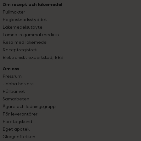
Om recept och läkemedel
Fullmakter
Högkostnadsskyddet
Läkemedelsutbyte
Lämna in gammal medicin
Resa med läkemedel
Receptregistret
Elektroniskt expertstöd, EES
Om oss
Pressrum
Jobba hos oss
Hållbarhet
Samarbeten
Ägare och ledningsgrupp
För leverantörer
Företagskund
Eget apotek
Glädjeeffekten