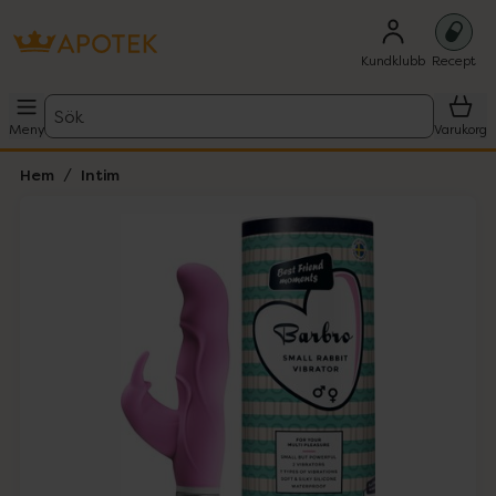
Kundklubb
Recept
Sök
Meny
Varukorg
Hem
Intim
Hoppa över Lista
Lista: . Innehåller 1 objekt.