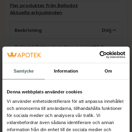
Fler produkter från Belladot
Aktuella erbjudanden
Beskrivning
Dölj
Belladot Barbro är en liten men kraftfull
rabbit-vibrator med fokus på att ge dig
multistimulans både på klitoris och g-punkten
samtidigt. Staven vibrerar intensivt med två
Samtycke
Information
Om
motorer. Det vinklade huvudet på den mindre
staven har vibrerande "öron" som ger en
eggande effekt på klitoris medans den större
Denna webbplats använder cookies
staven stimulerar g-punkten. Barbro styrs
Vi använder enhetsidentifierare för att anpassa innehållet
med ett enkelt knapptryck och är gjord av
och annonserna till användarna, tillhandahålla funktioner
mjuk silikon som ger en silkeslen och skön
för sociala medier och analysera vår trafik. Vi
känsla. En självklar bästis som gärna följer
vidarebefordrar även sådana identifierare och annan
med in i duschen eftersom den är vattentät. •
information från din enhet till de sociala medier och
Sju vibrationsprogram • Ø: 30 mm • L: 125 mm