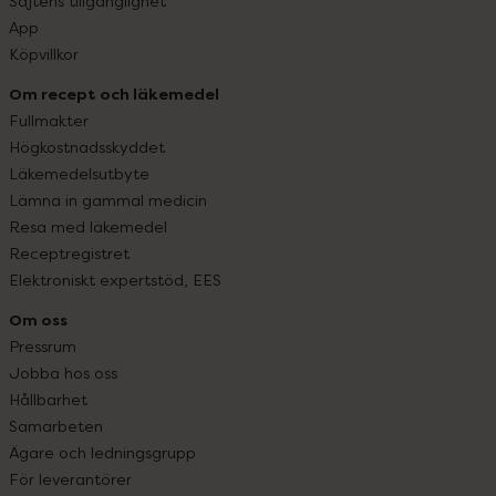
Sajtens tillgänglighet
App
Köpvillkor
Om recept och läkemedel
Fullmakter
Högkostnadsskyddet
Läkemedelsutbyte
Lämna in gammal medicin
Resa med läkemedel
Receptregistret
Elektroniskt expertstöd, EES
Om oss
Pressrum
Jobba hos oss
Hållbarhet
Samarbeten
Ägare och ledningsgrupp
För leverantörer