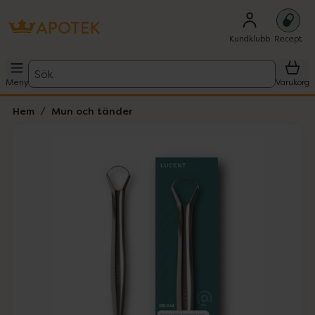
Kundklubb
Recept
Sök
Meny
Varukorg
Hem
Mun och tänder
Hoppa över Lista
Lista: . Innehåller 5 objekt.