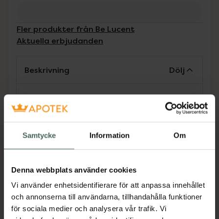
Fler produkter från Be Lucent
Aktuella erbjudanden
Beskrivning
Dölj
Beam Tungskrapa – rostfritt stål för fräschare
andedräktBeam är en tungskrapa i rostfritt
stål som kompletterar din dagliga munvård.
Den avlägsnar varsamt bakteriebeläggningar
Samtycke
Information
Om
på tungan, en vanlig orsak till dålig andedräkt
som tandborstning inte alltid når.
Denna webbplats använder cookies
Vi använder enhetsidentifierare för att anpassa innehållet
Den ergonomiska formen ger en behaglig och
och annonserna till användarna, tillhandahålla funktioner
effektiv rengöring, medan den slitstarka
för sociala medier och analysera vår trafik. Vi
konstruktionen säkerställer lång hållbarhet.