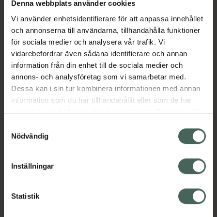
Denna webbplats använder cookies
design inspirerad av vit marmor med
bronsdetaljer som ger en extra touch till
Vi använder enhetsidentifierare för att anpassa innehållet
rummet den står i. Tvålen rengör kroppen
och annonserna till användarna, tillhandahålla funktioner
skonsamt och lämnar den mjuk och
för sociala medier och analysera vår trafik. Vi
väldoftande. Innehåller Vitamin E och är
vidarebefordrar även sådana identifierare och annan
vegansk.
information från din enhet till de sociala medier och
annons- och analysföretag som vi samarbetar med.
Jämförpris
0,14 kr
/
ml
Dessa kan i sin tur kombinera informationen med annan
EAN:
00017854104891
information som du har tillhandahållit eller som de har
samlat in när du har använt deras tjänster. Samtycke till
Kategorier:
cookies är frivilligt och du kan när som helst ändra eller
Samtyckesval
Duschkräm och -olja
Hudvård
Kroppsvård
återkalla ditt samtycke via webbplatsens
Nödvändig
cookieinställningar. Ett återkallat samtycke påverkar inte
lagligheten av behandling som skett innan återkallelsen.
Omdömen
Visa
Inställningar
Innehåll
Visa
Statistik