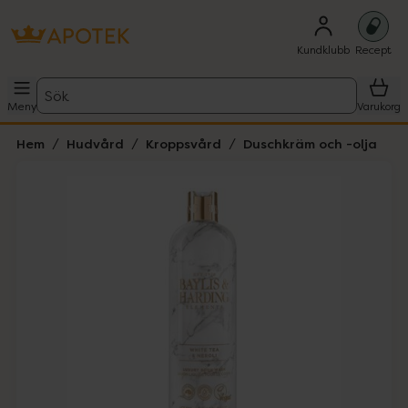
Kundklubb
Recept
Sök
Meny
Varukorg
Hem
Hudvård
Kroppsvård
Duschkräm och -olja
Hoppa över Lista
Lista: . Innehåller 3 objekt.