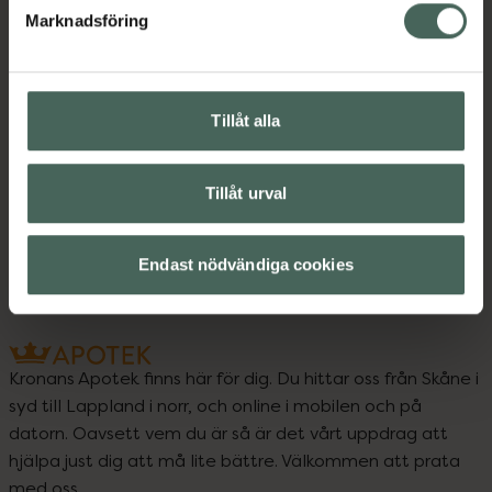
Marknadsföring
Instruktioner
Visa
Tillåt alla
Upptäck flera produkter inom
Duschkräm och -olja
Hudvård
Tillåt urval
Kroppsvård
Endast nödvändiga cookies
Kronans Apotek finns här för dig. Du hittar oss från Skåne i
syd till Lappland i norr, och online i mobilen och på
datorn. Oavsett vem du är så är det vårt uppdrag att
hjälpa just dig att må lite bättre. Välkommen att prata
med oss.