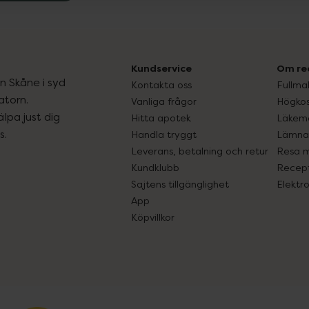
Kundservice
Om re
ån Skåne i syd
Kontakta oss
Fullma
atorn.
Vanliga frågor
Högkos
lpa just dig
Hitta apotek
Läkem
s.
Handla tryggt
Lämna 
Leverans, betalning och retur
Resa 
Kundklubb
Recept
Sajtens tillgänglighet
Elektr
App
Köpvillkor