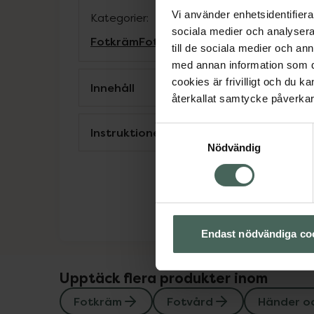
Vi använder enhetsidentifierar
Kategorier:
sociala medier och analysera 
Fotkräm
Fotvård
Händer och fötter
till de sociala medier och a
med annan information som du 
cookies är frivilligt och du k
Innehåll
återkallat samtycke påverkar 
Instruktioner
Samtyckesval
Nödvändig
Endast nödvändiga co
Upptäck flera produkter inom
Fotkräm
Fotvård
Händer oc