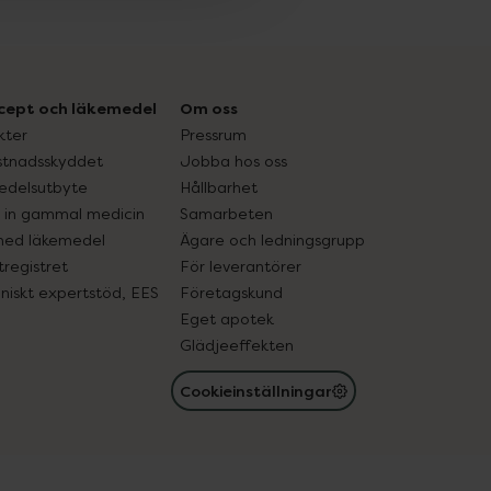
cept och läkemedel
Om oss
kter
Pressrum
tnadsskyddet
Jobba hos oss
edelsutbyte
Hållbarhet
in gammal medicin
Samarbeten
med läkemedel
Ägare och ledningsgrupp
registret
För leverantörer
oniskt expertstöd, EES
Företagskund
Eget apotek
Glädjeeffekten
Cookieinställningar