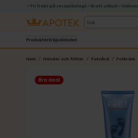
Fri frakt på receptbelagt
Brett utbud
Hälsos
Sök
Produkter
Erbjudanden
Hem
Händer och fötter
Fotvård
Fotkräm
Bra deal
Hoppa över Lista
Lista: . Innehåller 1 objekt.