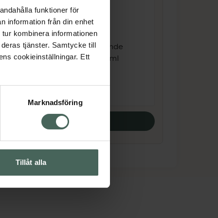
andahålla funktioner för
3.9 av 5 i omdöme
n information från din enhet
Kronans Apotek
eel
 tur kombinera informationen
Kylande Fotkräm
deras tjänster. Samtycke till
Intensivt återfuktande
ens cookieinställningar. Ett
och svalkande 100 ml
Pris online
79 kr
Marknadsföring
Köp båda
Tillåt alla