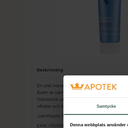
Beskrivning
En unik närande formula med renande ege
Balm är sammansatt av Ingefäraxtrakt oc
förbättrar utseendet och känslan på spruc
vårdas och blir mjuka så att de känns som 
Samtycke
Jämförpris
1,39 kr
/
ml
Denna webbplats använder 
EAN:
05060096285434