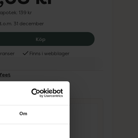
 apotek:
139 kr
 t.o.m. 31 december
Bare feet Cracked Heel Balm, 83.68 k
Köp
ranser
Finns i webblager
 feet
ammans
Om