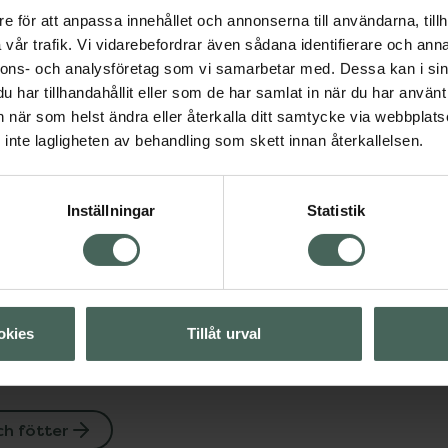
e för att anpassa innehållet och annonserna till användarna, tillh
vår trafik. Vi vidarebefordrar även sådana identifierare och anna
Bare feet Cracked H
nnons- och analysföretag som vi samarbetar med. Dessa kan i sin
Balm
har tillhandahållit eller som de har samlat in när du har använt 
Hälbalsam 100 ml
an när som helst ändra eller återkalla ditt samtycke via webbplats
Visa
Pris online
inte lagligheten av behandling som skett innan återkallelsen.
83,68 kr
Visa
Inställningar
Statistik
Köp båda för
:
162,68 kr
okies
Tillåt urval
h fötter