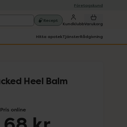
Företagskund
Recept
Kundklubb
Varukorg
Hitta apotek
Tjänster
Rådgivning
acked Heel Balm
Pris online
,68 kr