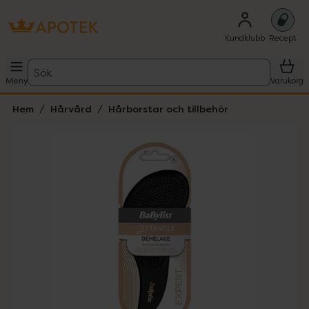
Kundklubb
Recept
Sök
Meny
Varukorg
Hem
Hårvård
Hårborstar och tillbehör
Hoppa över Lista
Lista: . Innehåller 1 objekt.