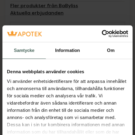
Fler produkter från BaByliss
Aktuella erbjudanden
Beskrivning
Dölj
Utredningsborste - För alla hårtyper. Denna
Samtycke
Information
Om
borste gör håret slätt och reder effektivt och
skonsamt ut både torrt och fuktigt hår tack
vare piggar i olika storlekar. Borsten är 18 cm
Denna webbplats använder cookies
lång. Färgvariation; svart eller guld.
Vi använder enhetsidentifierare för att anpassa innehållet
Jämförpris
139 kr
/
st
och annonserna till användarna, tillhandahålla funktioner
för sociala medier och analysera vår trafik. Vi
EAN:
03048097980437
vidarebefordrar även sådana identifierare och annan
Kategorier:
information från din enhet till de sociala medier och
Hårborstar och tillbehör
Hårvård
annons- och analysföretag som vi samarbetar med.
Dessa kan i sin tur kombinera informationen med annan
information som du har tillhandahållit eller som de har