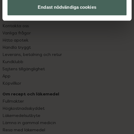
med oss.
Endast nödvändiga cookies
Kundservice
Kontakta oss
Vanliga frågor
Hitta apotek
Handla tryggt
Leverans, betalning och retur
Kundklubb
Sajtens tillgänglighet
App
Köpvillkor
Om recept och läkemedel
Fullmakter
Högkostnadsskyddet
Läkemedelsutbyte
Lämna in gammal medicin
Resa med läkemedel