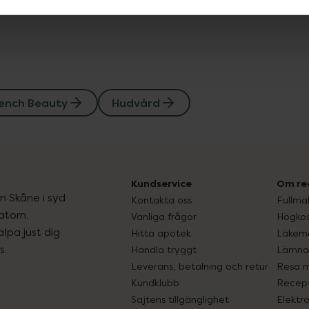
ench Beauty
Hudvård
Kundservice
Om re
ån Skåne i syd
Kontakta oss
Fullma
atorn.
Vanliga frågor
Högkos
lpa just dig
Hitta apotek
Läkem
s.
Handla tryggt
Lämna 
Leverans, betalning och retur
Resa 
Kundklubb
Recept
Sajtens tillgänglighet
Elektr