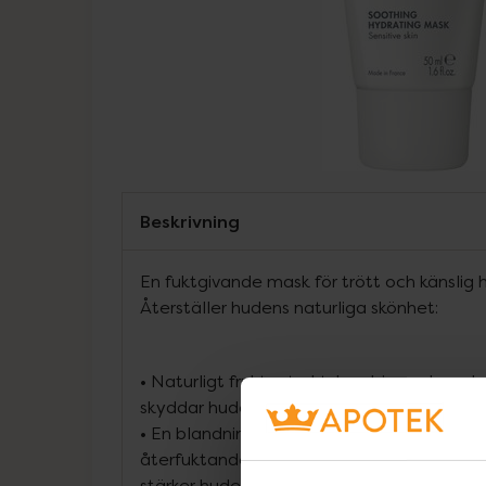
Beskrivning
En fuktgivande mask för trött och känslig h
Återställer hudens naturliga skönhet:
•
Naturligt fruktextrakt, kombinerad med a
skyddar huden
•
En blandning av ingredienser som är känd
återfuktande egenskaper: ger huden optim
stärker hudens naturliga barriär