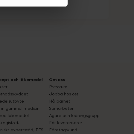
cept och läkemedel
Om oss
kter
Pressrum
tnadsskyddet
Jobba hos oss
edelsutbyte
Hållbarhet
in gammal medicin
Samarbeten
med läkemedel
Ägare och ledningsgrupp
registret
För leverantörer
oniskt expertstöd, EES
Företagskund