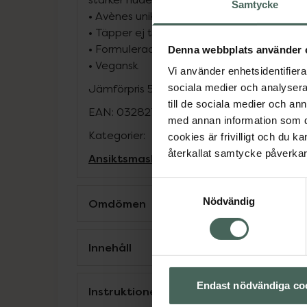
Samtycke
•
Avènes unika Thermalvatten lugnar och 
•
Täpper ej till porerna
•
Formulerad för att minimera risken för all
Denna webbplats använder 
•
Vegansk
Vi använder enhetsidentifierar
Jämförpris
5,48 kr
/
ml
sociala medier och analysera 
till de sociala medier och a
EAN:
03282770392357
med annan information som du 
Kategorier:
cookies är frivilligt och du k
återkallat samtycke påverkar 
Ansiktsmask
Ansiktsvård
French Beauty
Samtyckesval
Nödvändig
Omdömen
Innehåll
Endast nödvändiga co
Instruktioner