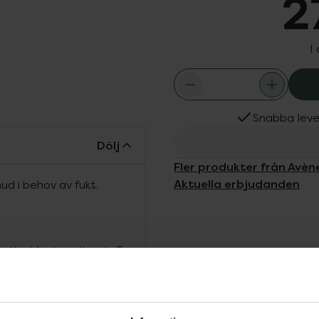
2
I
Snabba leve
Dölj
Fler produkter från Avèn
Aktuella erbjudanden
ud i behov av fukt.
ntioxidanten vitamin E:
a för sina närande och
al återfuktning och