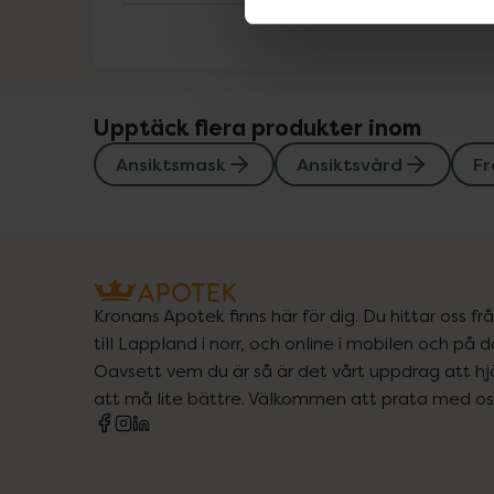
Upptäck flera produkter inom
Ansiktsmask
Ansiktsvård
Fr
Kronans Apotek finns här för dig. Du hittar oss fr
till Lappland i norr, och online i mobilen och på d
Oavsett vem du är så är det vårt uppdrag att hjä
att må lite bättre. Välkommen att prata med os