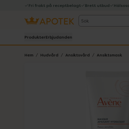
Fri frakt på receptbelagt
Brett utbud
Hälsos
Sök
Produkter
Erbjudanden
Hem
Hudvård
Ansiktsvård
Ansiktsmask
Hoppa över Lista
Lista: . Innehåller 1 objekt.