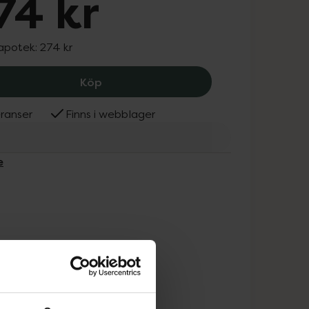
74 kr
 apotek:
274 kr
Avéne Soothing Hydrating Mask, 274 
Köp
ranser
Finns i webblager
e