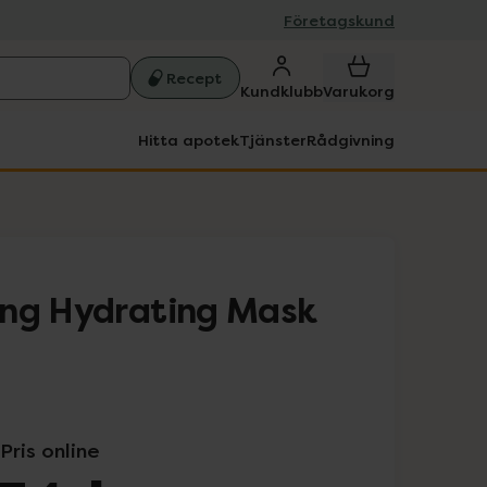
Företagskund
Recept
Kundklubb
Varukorg
Hitta apotek
Tjänster
Rådgivning
ing Hydrating Mask
Pris online