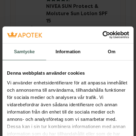
4.4 av 5 i omdöme
NIVEA SUN Protect &
Moisture Sun Lotion SPF
15
Solskydd 200 ml
Kampanjpris online
80,50 kr
Samtycke
Information
Om
Tidigare pris:
115 kr
Köp båda för
:
299,50 kr
Denna webbplats använder cookies
Köp båda
Vi använder enhetsidentifierare för att anpassa innehållet
och annonserna till användarna, tillhandahålla funktioner
för sociala medier och analysera vår trafik. Vi
Beskrivning
Dölj
vidarebefordrar även sådana identifierare och annan
information från din enhet till de sociala medier och
annons- och analysföretag som vi samarbetar med.
Ansiktskräm med SPF30. För alla hudtyper,
Dessa kan i sin tur kombinera informationen med annan
även för känslig hud. Återfuktar huden i 48
information som du har tillhandahållit eller som de har