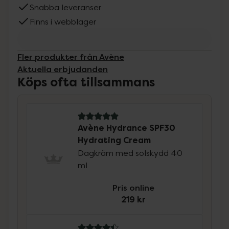
Snabba leveranser
Finns i webblager
Fler produkter från Avène
Aktuella erbjudanden
Köps ofta tillsammans
5 av 5 i omdöme
Avène Hydrance SPF30
Hydrating Cream
Dagkräm med solskydd 40
ml
Pris online
219 kr