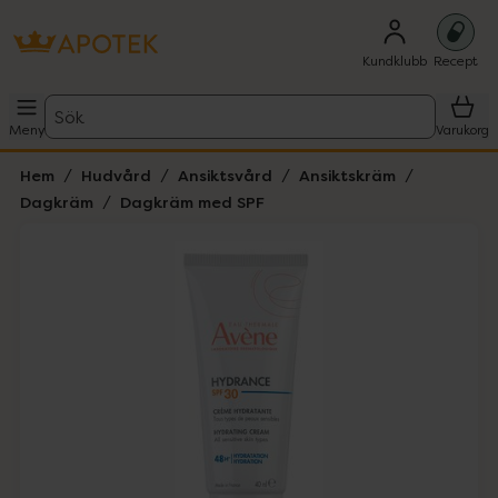
Kundklubb
Recept
Sök
Meny
Varukorg
Hem
Hudvård
Ansiktsvård
Ansiktskräm
Dagkräm
Dagkräm med SPF
Hoppa över Lista
Lista: . Innehåller 1 objekt.