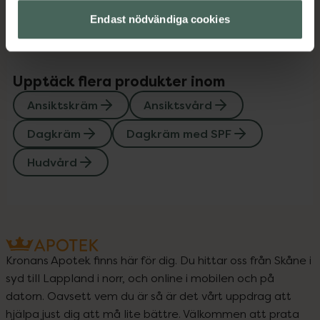
Instruktioner
Visa
Endast nödvändiga cookies
Upptäck flera produkter inom
Ansiktskräm
Ansiktsvård
Dagkräm
Dagkräm med SPF
Hudvård
Kronans Apotek finns här för dig. Du hittar oss från Skåne i
syd till Lappland i norr, och online i mobilen och på
datorn. Oavsett vem du är så är det vårt uppdrag att
hjälpa just dig att må lite bättre. Välkommen att prata