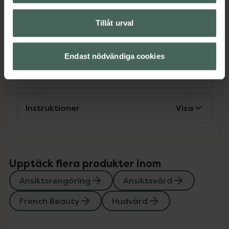
French Beauty
Hudvård
Tillåt urval
Omdömen
Visa
Endast nödvändiga cookies
Innehåll
Visa
Instruktioner
Visa
Upptäck flera produkter inom
Ansiktsrengöring
Ansiktsvård
French Beauty
Hudvård