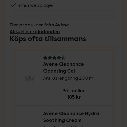
Finns i webblager
Fler produkter från Avène
Aktuella erbjudanden
Köps ofta tillsammans
4.5 av 5 i omdöme
Avène Cleanance
Cleansing Gel
Ansiktsrengöring 200 ml
Pris online
185 kr
Avène Cleanance Hydra
Soothing Cream