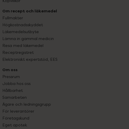
Köpvillkor
Om recept och läkemedel
Fullmakter
Högkostnadsskyddet
Läkemedelsutbyte
Lämna in gammal medicin
Resa med läkemedel
Receptregistret
Elektroniskt expertstöd, EES
Om oss
Pressrum
Jobba hos oss
Hållbarhet
Samarbeten
Ägare och ledningsgrupp
För leverantörer
Företagskund
Eget apotek