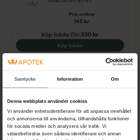
Ansiktskräm 40 ml
Pris online
145 kr
Köp båda för
:
330 kr
Köp båda
Beskrivning
Dölj
Samtycke
Information
Om
Daglig rengöring för känslig, kombinerad till
fet hud med tendens till akne. Mild, effektiv
Denna webbplats använder cookies
rengöringsgel som reglerartalgproduktionen,
Vi använder enhetsidentifierare för att anpassa innehållet
mattar ned den blanka huden och avlägsnar
och annonserna till användarna, tillhandahålla funktioner
orenheter.
för sociala medier och analysera vår trafik. Vi
vidarebefordrar även sådana identifierare och annan
En formula som är skonsam för den känsliga