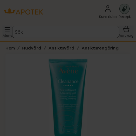
Kundklubb
Recept
Sök
Meny
Varukorg
Hem
Hudvård
Ansiktsvård
Ansiktsrengöring
Hoppa över Lista
Lista: . Innehåller 1 objekt.