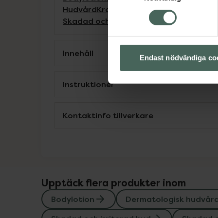
Hudvård
Kroppsvård
Skadad och irrite
Skadad och irriterad hud
Torr hud
Torr 
Innehåll
Endast nödvändiga co
Instruktioner
Kontaktinfo tillverkare
Upptäck flera produkter inom
Bodylotion
Dermatologisk hudvår