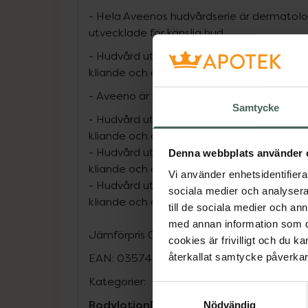
- Hela Aveenos hudvårdserie är dermatolo
utvecklade för känslig hud
- Hudvård utvecklad för alla hudtyper från no
kliande och även eksembenägen hud.
- Aveeno är utvecklad för känslig hy
Samtycke
-
Hudvård utvecklad för alla hudtyper från no
kliande och även eksembenägen hud.
- Hudvård utvecklad för alla hudtyper från no
Denna webbplats använder 
kliande och även eksembenägen hud.
Vi använder enhetsidentifierar
- Hudvård utvecklad för alla hudtyper från no
sociala medier och analysera 
kliande och även eksembenägen hud.
till de sociala medier och a
med annan information som du 
Jämförpris
0,36 kr
/
ml
cookies är frivilligt och du k
EAN:
03574661285894
återkallat samtycke påverkar 
Kategorier:
Samtyckesval
Bodylotion
Dermatologisk hudvård
Hud
Nödvändig