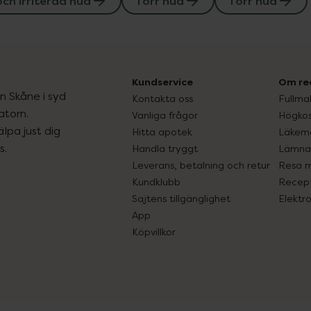
ch irriterad hud
Torr hud
Torr hud
Kundservice
Om re
ån Skåne i syd
Kontakta oss
Fullma
atorn.
Vanliga frågor
Högkos
lpa just dig
Hitta apotek
Läkem
s.
Handla tryggt
Lämna 
Leverans, betalning och retur
Resa 
Kundklubb
Recept
Sajtens tillgänglighet
Elektr
App
Köpvillkor