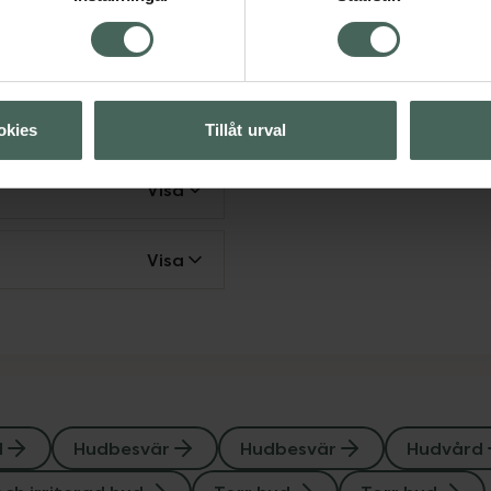
rad hud
hud
Visa
okies
Tillåt urval
Visa
Visa
d
Hudbesvär
Hudbesvär
Hudvård