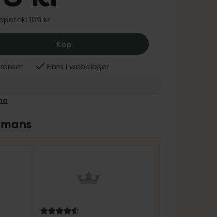
 apotek:
109 kr
Aveeno Daily Moist, 98 kr.
Köp
ranser
Finns i webblager
no
ammans
4.6 av 5 i omdöme