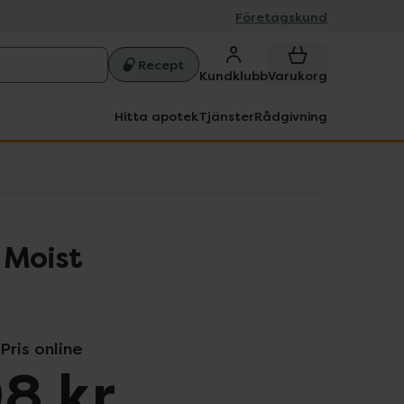
Företagskund
Recept
Kundklubb
Varukorg
Hitta apotek
Tjänster
Rådgivning
 Moist
Pris online
8 kr