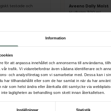
giskt testade och
Aveeno Daily Moist
Hudkräm 300 ml
rmal till torr, irriterad,
Pris online
98 kr
Information
rmal till torr, irriterad,
Köp båda för
:
223 kr
rmal till torr, irriterad,
cookies
e för att anpassa innehållet och annonserna till användarna, tillh
rmal till torr, irriterad,
vår trafik. Vi vidarebefordrar även sådana identifierare och anna
nnons- och analysföretag som vi samarbetar med. Dessa kan i sin
har tillhandahållit eller som de har samlat in när du har använt 
an när som helst ändra eller återkalla ditt samtycke via webbplats
inte lagligheten av behandling som skett innan återkallelsen.
besvär
Hudbesvär
Inställningar
Statistik