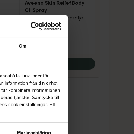
Aveeno Skin Relief Body
Oil Spray
Milt parfymera kroppsolja
200 ml
Pris online
125 kr
Om
Köp båda
andahålla funktioner för
n information från din enhet
 tur kombinera informationen
deras tjänster. Samtycke till
ens cookieinställningar. Ett
Marknadsföring