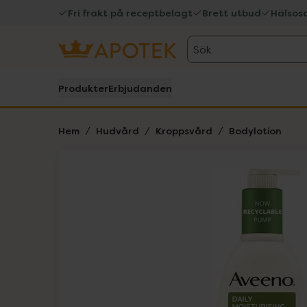
Fri frakt på receptbelagt
Brett utbud
Hälsos
Sök
Produkter
Erbjudanden
Hem
Hudvård
Kroppsvård
Bodylotion
Hoppa över Lista
Lista: . Innehåller 1 objekt.