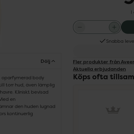
I
Snabba leve
Dölj
Fler produkter från Avee
Aktuella erbjudanden
Köps ofta tills
l, oparfymerad body
ll torr hud, även lämplig
avre. Kliniskt bevisad
 Med en
lämnar den huden lugnad
rs kontinuerlig