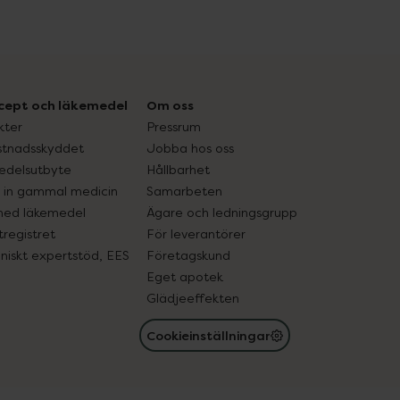
cept och läkemedel
Om oss
kter
Pressrum
tnadsskyddet
Jobba hos oss
edelsutbyte
Hållbarhet
in gammal medicin
Samarbeten
med läkemedel
Ägare och ledningsgrupp
registret
För leverantörer
oniskt expertstöd, EES
Företagskund
Eget apotek
Glädjeeffekten
Cookieinställningar