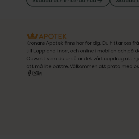
Skadad och irriterad hud
Skadad o
Kronans Apotek finns här för dig. Du hittar oss fr
till Lappland i norr, och online i mobilen och på d
Oavsett vem du är så är det vårt uppdrag att hjä
att må lite bättre. Välkommen att prata med os