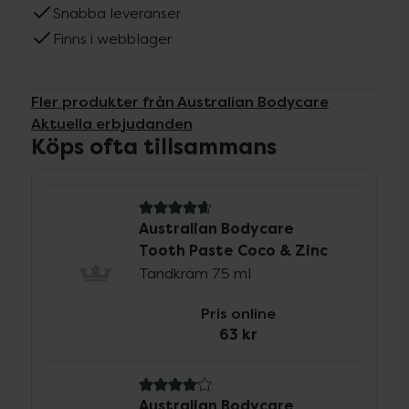
Snabba leveranser
Finns i webblager
Fler produkter från Australian Bodycare
Aktuella erbjudanden
Köps ofta tillsammans
4.8 av 5 i omdöme
Australian Bodycare
Tooth Paste Coco & Zinc
Tandkräm 75 ml
Pris online
63 kr
4.1 av 5 i omdöme
Australian Bodycare