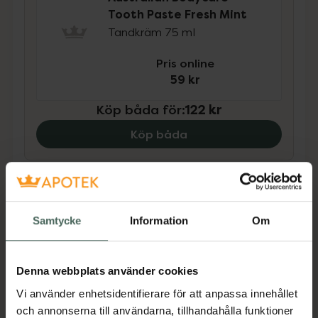
Tooth Paste Fresh Mint
Tandkräm 75 ml
Pris online
59 kr
Köp båda för
:
122 kr
Köp båda
Beskrivning
Dölj
Samtycke
Information
Om
Tooth Paste Fresh Mint från Australian
Bodycare vårdar tänder, tandkött och tunga
och säkrar hälsosam munhygien. Tandkräm
Denna webbplats använder cookies
med Tea Tree Oil vårdar och minimerar
Vi använder enhetsidentifierare för att anpassa innehållet
tandköttsbesvär vid ömt tandkött, dålig smak
och annonserna till användarna, tillhandahålla funktioner