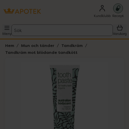
Kundklubb
Recept
Sök
Meny
Varukorg
Hem
Mun och tänder
Tandkräm
Tandkräm mot blödande tandkött
Hoppa över Lista
Lista: . Innehåller 1 objekt.