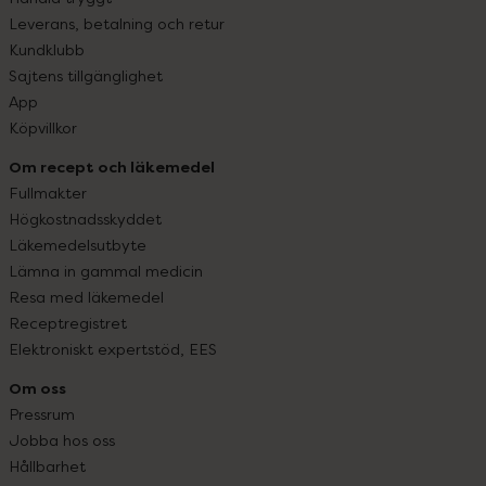
Leverans, betalning och retur
Kundklubb
Sajtens tillgänglighet
App
Köpvillkor
Om recept och läkemedel
Fullmakter
Högkostnadsskyddet
Läkemedelsutbyte
Lämna in gammal medicin
Resa med läkemedel
Receptregistret
Elektroniskt expertstöd, EES
Om oss
Pressrum
Jobba hos oss
Hållbarhet