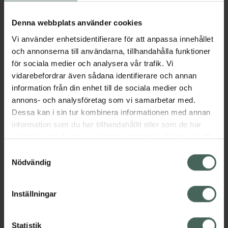
184,99 kr
Denna webbplats använder cookies
Köp båda för
:
293,99 kr
Vi använder enhetsidentifierare för att anpassa innehållet
Köp båda
och annonserna till användarna, tillhandahålla funktioner
för sociala medier och analysera vår trafik. Vi
vidarebefordrar även sådana identifierare och annan
information från din enhet till de sociala medier och
Beskrivning
Dölj
annons- och analysföretag som vi samarbetar med.
Dessa kan i sin tur kombinera informationen med annan
Salicylsyra SOS Stick minskar uppkomsten av
information som du har tillhandahållit eller som de har
blemmor och rodnad med salicylsyra,
samlat in när du har använt deras tjänster. Samtycke till
bärnstenssyra och zink. Lugnar huden, rengör
cookies är frivilligt och du kan när som helst ändra eller
Samtyckesval
porerna och balanserar talgproduktionen.
återkalla ditt samtycke via webbplatsens
Nödvändig
cookieinställningar. Ett återkallat samtycke påverkar inte
EAN:
05709455023330
lagligheten av behandling som skett innan återkallelsen.
Kategorier:
Inställningar
Akne
Akne
Hudbesvär
Hudbesvär
Hudvård
Statistik