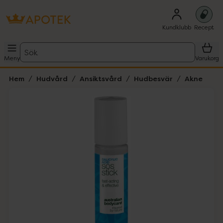
Kundklubb
Recept
Sök
Meny
Varukorg
Hem
Hudvård
Ansiktsvård
Hudbesvär
Akne
Hoppa över Lista
Lista: . Innehåller 1 objekt.