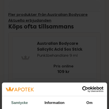
Fler produkter från Australian Bodycare
Aktuella erbjudanden
Köps ofta tillsammans
Australian Bodycare
Salicylic Acid Sos Stick
Punktbehandlare 9 ml
Pris online
109 kr
Australian Bodycare
Salicylic Acid Face Cream
Ansiktskräm 50 ml
Samtycke
Information
Om
Pris online