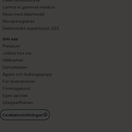
Lämna in gammal medicin
Resa med läkemedel
Receptregistret
Elektroniskt expertstöd, EES
Om oss
Pressrum
Jobba hos oss
Hållbarhet
Samarbeten
Ägare och ledningsgrupp
För leverantörer
Företagskund
Eget apotek
Glädjeeffekten
Cookieinställningar