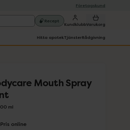
Företagskund
Recept
Kundklubb
Varukorg
Hitta apotek
Tjänster
Rådgivning
odycare Mouth Spray
nt
100 ml
Pris online