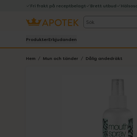
Fri frakt på receptbelagt
Brett utbud
Hälsos
Sök
Produkter
Erbjudanden
Hem
Mun och tänder
Dålig andedräkt
Hoppa över Lista
Lista: . Innehåller 1 objekt.