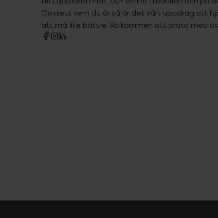
till Lappland i norr, och online i mobilen och på d
Oavsett vem du är så är det vårt uppdrag att hjä
att må lite bättre. Välkommen att prata med os