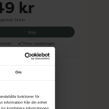
49 kr
 apotek:
149 kr
Australian Bodycare Mouth Spray Wit
Köp
ranser
Finns i webblager
ralian Bodycare
Om
andahålla funktioner för
n information från din enhet
 tur kombinera informationen