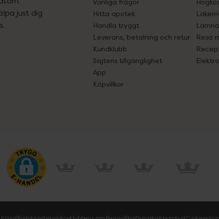
atorn.
Vanliga frågor
Högkos
lpa just dig
Hitta apotek
Läkem
s.
Handla tryggt
Lämna 
Leverans, betalning och retur
Resa 
Kundklubb
Recept
Sajtens tillgänglighet
Elektr
App
Köpvillkor
Köpvillkor
Integritetspolicy
Klubbens medlemsvillkor
Dataskyddsombud
Cookiepolicy