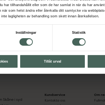
har tillhandahållit eller som de har samlat in när du har använt 
an när som helst ändra eller återkalla ditt samtycke via webbplats
Visa
inte lagligheten av behandling som skett innan återkallelsen.
Visa
Inställningar
Statistik
okies
Tillåt urval
Kundservice
Om re
ån Skåne i syd
Kontakta oss
Fullma