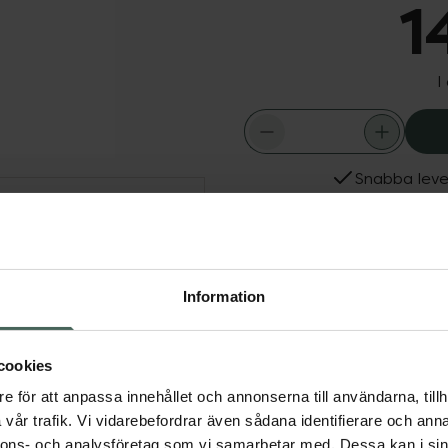
1
I
Snabba leve
Dölj
Fler produkter från Aust
n med naturliga aktiver
Aktuella erbjudanden
lämpliga för vård av torr
Information
 förebygger också dålig
cookies
e för att anpassa innehållet och annonserna till användarna, tillh
vår trafik. Vi vidarebefordrar även sådana identifierare och anna
nnons- och analysföretag som vi samarbetar med. Dessa kan i sin