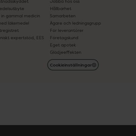
tnadsskyddet
Jobba hos oss
edelsutbyte
Hållbarhet
in gammal medicin
Samarbeten
med läkemedel
Ägare och ledningsgrupp
registret
För leverantörer
oniskt expertstöd, EES
Företagskund
Eget apotek
Glädjeeffekten
Cookieinställningar