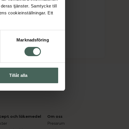
deras tjänster. Samtycke till
ens cookieinställningar. Ett
Marknadsföring
Tillåt alla
cept och läkemedel
Om oss
kter
Pressrum