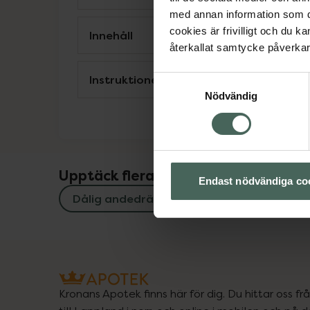
med annan information som du 
cookies är frivilligt och du k
Innehåll
återkallat samtycke påverkar 
Instruktioner
Samtyckesval
Nödvändig
Upptäck flera produkter inom
Endast nödvändiga co
Dålig andedräkt
Mun och tänder
Kronans Apotek finns här för dig. Du hittar oss fr