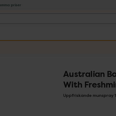
amma priser
Australian B
With Freshmi
Uppfriskande munspray 