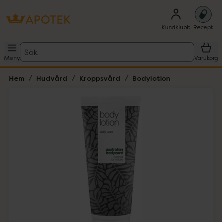
Kundklubb
Recept
Sök
Meny
Varukorg
Hem
Hudvård
Kroppsvård
Bodylotion
Hoppa över Lista
Lista: . Innehåller 1 objekt.