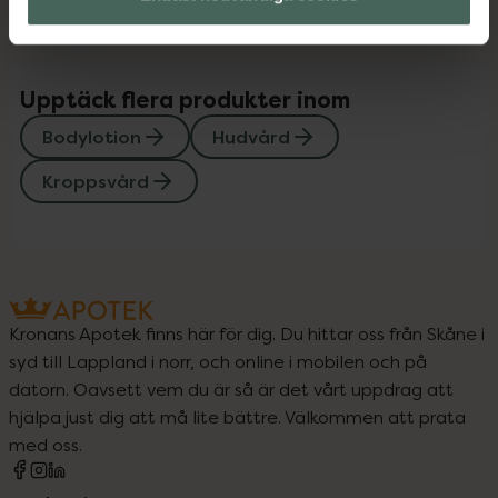
Upptäck flera produkter inom
Bodylotion
Hudvård
Kroppsvård
Kronans Apotek finns här för dig. Du hittar oss från Skåne i
syd till Lappland i norr, och online i mobilen och på
datorn. Oavsett vem du är så är det vårt uppdrag att
hjälpa just dig att må lite bättre. Välkommen att prata
med oss.