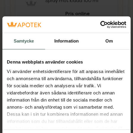
Spray mot klåda 100 ml
Pris online
99 kr
Köp båda för
:
214 kr
Samtycke
Information
Om
Köp båda
Denna webbplats använder cookies
Beskrivning
Dölj
Vi använder enhetsidentifierare för att anpassa innehållet
och annonserna till användarna, tillhandahålla funktioner
Body Lotion som återfuktar torr hud och
för sociala medier och analysera vår trafik. Vi
förebygger oren hud, finnar på ryggen,
vidarebefordrar även sådana identifierare och annan
skinkorna och andra delar av kroppen.
information från din enhet till de sociala medier och
annons- och analysföretag som vi samarbetar med.
Kroppslotionen innehåller också fuktgivande
Dessa kan i sin tur kombinera informationen med annan
ingredienser som mättar huden så att den ser
information som du har tillhandahållit eller som de har
slät och frisk ut. Produkten är dermatologiskt
samlat in när du har använt deras tjänster. Samtycke till
testad och kan användas på alla hudtyper,