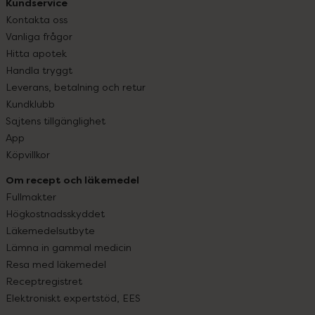
Kundservice
Kontakta oss
Vanliga frågor
Hitta apotek
Handla tryggt
Leverans, betalning och retur
Kundklubb
Sajtens tillgänglighet
App
Köpvillkor
Om recept och läkemedel
Fullmakter
Högkostnadsskyddet
Läkemedelsutbyte
Lämna in gammal medicin
Resa med läkemedel
Receptregistret
Elektroniskt expertstöd, EES