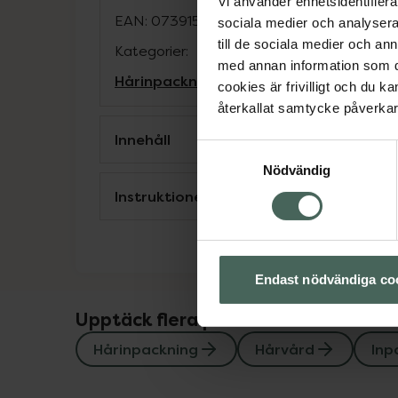
Vi använder enhetsidentifierar
EAN:
07391593003091
sociala medier och analysera 
till de sociala medier och a
Kategorier:
med annan information som du 
Hårinpackning
Hårvård
Inpackning och 
cookies är frivilligt och du k
återkallat samtycke påverkar 
Innehåll
Samtyckesval
Nödvändig
Instruktioner
Endast nödvändiga co
Upptäck flera produkter inom
Hårinpackning
Hårvård
Inp