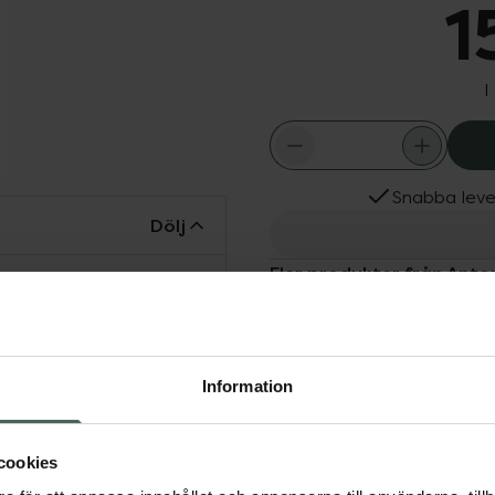
1
I
Snabba leve
Dölj
Fler produkter från Anto
tinum Ice är en
Aktuella erbjudanden
e färgpigment.
ger håret lyster.
 ljusblonda hår. Boosting
Information
Axus avancerade
ättrad färgintensitet
cookies