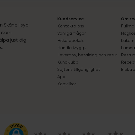
Kundservice
Om re
ån Skåne i syd
Kontakta oss
Fullma
atorn.
Vanliga frågor
Högkos
lpa just dig
Hitta apotek
Läkem
s.
Handla tryggt
Lämna 
Leverans, betalning och retur
Resa 
Kundklubb
Recept
Sajtens tillgänglighet
Elektr
App
Köpvillkor