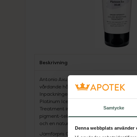
Beskrivning
Antonio Axu Color Boosting Treatment Pla
vårdande hårinpackning med djupverkand
Inpackningen ger nytt liv till hårfärgen och 
Platinum Ice 10.68 ger en kall askig ton till
Samtycke
Treatment inpackning använder Antonio 
pigment-teknologi för att ge håret en förb
och en naturligt fin glans.
Denna webbplats använder 
Jämförpris
0,80 kr
/
ml