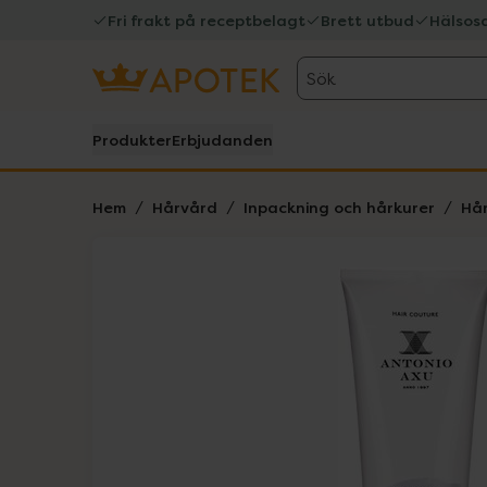
Fri frakt på receptbelagt
Brett utbud
Hälsos
Sök
Produkter
Erbjudanden
Hem
Hårvård
Inpackning och hårkurer
Hår
Hoppa över Lista
Lista: . Innehåller 1 objekt.