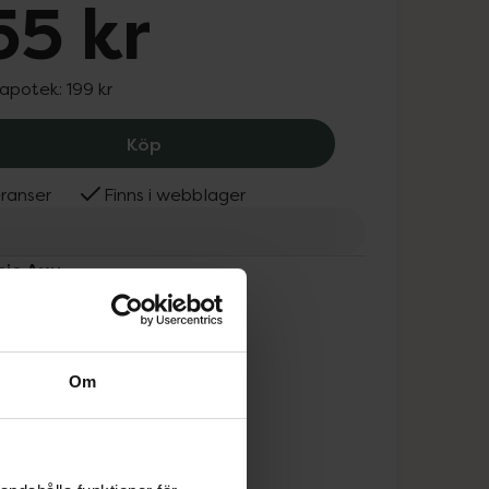
55 kr
 apotek:
199 kr
Antonio Axu Color Boosting Treatment
Köp
ranser
Finns i webblager
nio Axu
Om