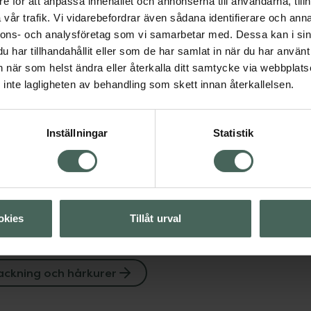
e för att anpassa innehållet och annonserna till användarna, tillh
vår trafik. Vi vidarebefordrar även sådana identifierare och anna
nnons- och analysföretag som vi samarbetar med. Dessa kan i sin
har tillhandahållit eller som de har samlat in när du har använt 
hårkurer
an när som helst ändra eller återkalla ditt samtycke via webbplats
inte lagligheten av behandling som skett innan återkallelsen.
Visa
Inställningar
Statistik
Visa
okies
Tillåt urval
ackning och hårkurer