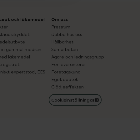
cept och läkemedel
Om oss
kter
Pressrum
tnadsskyddet
Jobba hos oss
edelsutbyte
Hållbarhet
in gammal medicin
Samarbeten
med läkemedel
Ägare och ledningsgrupp
registret
För leverantörer
oniskt expertstöd, EES
Företagskund
Eget apotek
Glädjeeffekten
Cookieinställningar