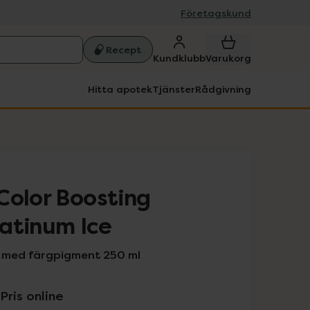
Företagskund
Recept
Kundklubb
Varukorg
Hitta apotek
Tjänster
Rådgivning
Color Boosting
atinum Ice
 med färgpigment 250 ml
Pris online