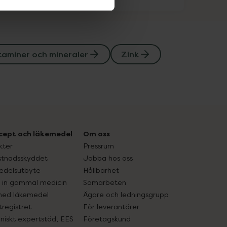
taminer och mineraler
Zink
cept och läkemedel
Om oss
kter
Pressrum
tnadsskyddet
Jobba hos oss
edelsutbyte
Hållbarhet
in gammal medicin
Samarbeten
med läkemedel
Ägare och ledningsgrupp
registret
För leverantörer
oniskt expertstöd, EES
Företagskund