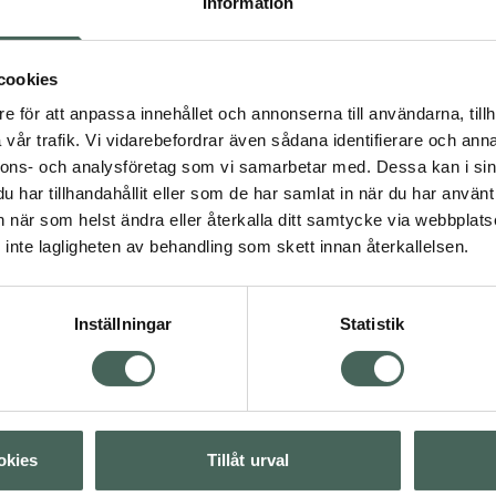
Information
naglar, normal hud och
cookies
e för att anpassa innehållet och annonserna till användarna, tillh
vår trafik. Vi vidarebefordrar även sådana identifierare och anna
nnons- och analysföretag som vi samarbetar med. Dessa kan i sin
t
har tillhandahållit eller som de har samlat in när du har använt 
mineraler
Zink
Zink
an när som helst ändra eller återkalla ditt samtycke via webbplats
inte lagligheten av behandling som skett innan återkallelsen.
Visa
Inställningar
Statistik
Visa
Visa
okies
Tillåt urval