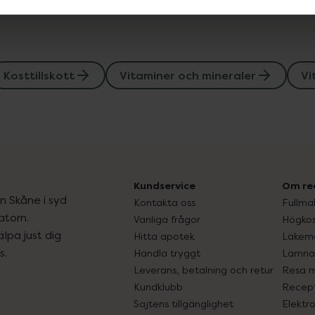
Kosttillskott
Vitaminer och mineraler
Vi
Kundservice
Om re
ån Skåne i syd
Kontakta oss
Fullma
atorn.
Vanliga frågor
Högkos
lpa just dig
Hitta apotek
Läkem
s.
Handla tryggt
Lämna 
Leverans, betalning och retur
Resa 
Kundklubb
Recept
Sajtens tillgänglighet
Elektr