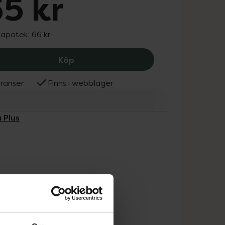
5 kr
 apotek:
66 kr
Alpha Plus Zink 25 mg, 65 kr.
Köp
ranser
Finns i webblager
 Plus