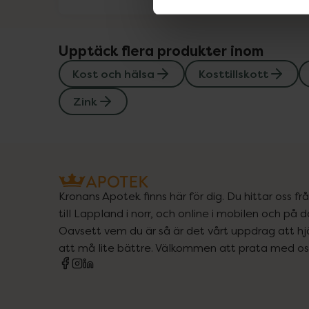
Upptäck flera produkter inom
Kost och hälsa
Kosttillskott
Zink
Kronans Apotek finns här för dig. Du hittar oss fr
till Lappland i norr, och online i mobilen och på d
Oavsett vem du är så är det vårt uppdrag att hjä
att må lite bättre. Välkommen att prata med os