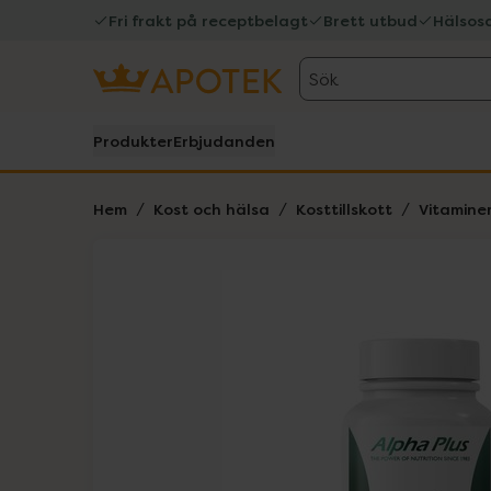
Fri frakt på receptbelagt
Brett utbud
Hälsos
Sök
Produkter
Erbjudanden
Hem
Kost och hälsa
Kosttillskott
Vitamine
Hoppa över Lista
Lista: . Innehåller 1 objekt.