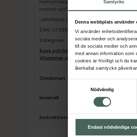
normal benstomme, normalt hår, normala 
Samtycke
normal synförmåga.
Jämförpris
1,20 kr
/
st
Denna webbplats använder 
EAN:
07331985051941
Vi använder enhetsidentifierar
sociala medier och analysera 
Kategorier:
till de sociala medier och a
Kost och hälsa
Kosttillskott
Kosttillskot
med annan information som du 
Vitaminer och mineraler
Vitaminer och 
cookies är frivilligt och du k
återkallat samtycke påverkar 
Omdömen
Samtyckesval
Nödvändig
Innehåll
Instruktioner
Endast nödvändiga co