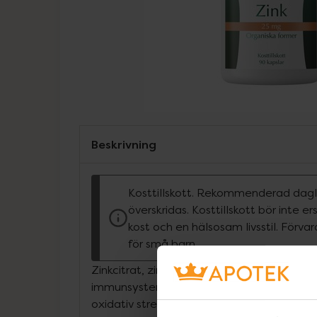
Beskrivning
Kosttillskott. Rekommenderad dagli
överskridas. Kosttillskott bör inte e
kost och en hälsosam livsstil. Förva
för små barn.
Zinkcitrat, zinkglukonat och zinkbisglycinatZ
immunsystemets normala funktion, till at
oxidativ stress, till normal kognitiv funktion