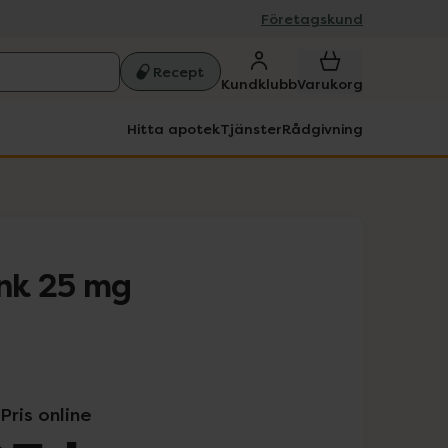
Företagskund
Recept
Kundklubb
Varukorg
Hitta apotek
Tjänster
Rådgivning
ink 25 mg
Pris online