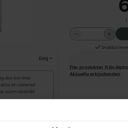
6
I
Snabba leve
Dölj
Fler produkter från Alpha
Aktuella erbjudanden
g dos bör inte
rsätta en varierad
ras utom räckhåll
ink bidrar till
t skydda cellerna mot
 samt till att bibehålla