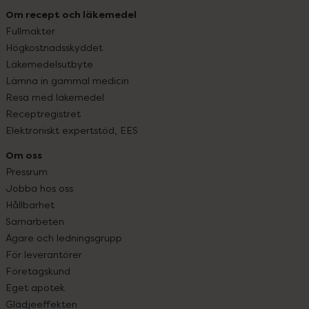
Om recept och läkemedel
Fullmakter
Högkostnadsskyddet
Läkemedelsutbyte
Lämna in gammal medicin
Resa med läkemedel
Receptregistret
Elektroniskt expertstöd, EES
Om oss
Pressrum
Jobba hos oss
Hållbarhet
Samarbeten
Ägare och ledningsgrupp
För leverantörer
Företagskund
Eget apotek
Glädjeeffekten