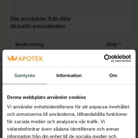
Fler produkter från Akla
Aktuella erbjudanden
Beskrivning
Dölj
Medicinteknisk produkt.
Tillverkaren garanterar genom
Samtycke
Information
Om
CE-märkning att produkten är
säker att använda och uppfyller
gällande krav.
Denna webbplats använder cookies
Självhäftande, elastisk, latexfri gasbinda.
Vi använder enhetsidentifierare för att anpassa innehållet
Används som stöd-/fixeringsbandage.
och annonserna till användarna, tillhandahålla funktioner
för sociala medier och analysera vår trafik. Vi
Jämförpris
29,90 kr
/
st
vidarebefordrar även sådana identifierare och annan
EAN:
07311410931628
information från din enhet till de sociala medier och