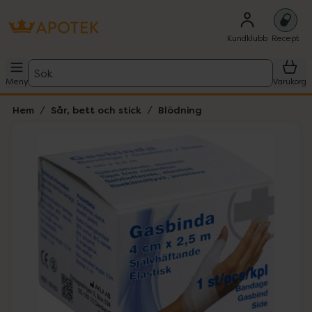
Kundklubb
Recept
Sök
Meny
Varukorg
Hem
Sår, bett och stick
Blödning
Hoppa över Lista
Lista: . Innehåller 1 objekt.