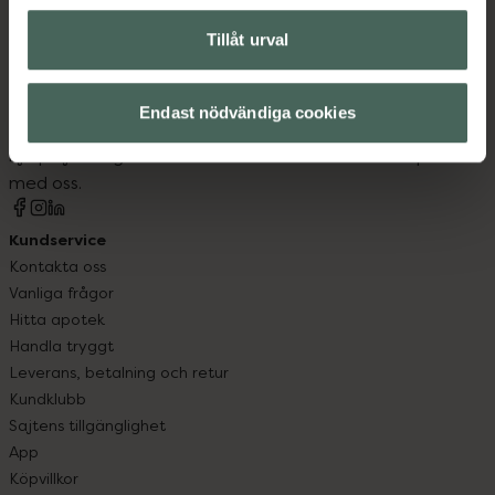
Tillåt urval
Kronans Apotek finns här för dig. Du hittar oss från Skåne i
syd till Lappland i norr, och online i mobilen och på
Endast nödvändiga cookies
datorn. Oavsett vem du är så är det vårt uppdrag att
hjälpa just dig att må lite bättre. Välkommen att prata
med oss.
Kundservice
Kontakta oss
Vanliga frågor
Hitta apotek
Handla tryggt
Leverans, betalning och retur
Kundklubb
Sajtens tillgänglighet
App
Köpvillkor