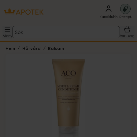
Kundklubb
Recept
Sök
Meny
Varukorg
Hem
Hårvård
Balsam
Hoppa över Lista
Lista: . Innehåller 2 objekt.