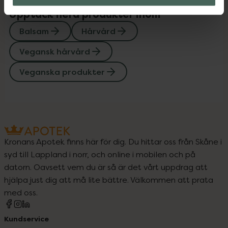
Upptäck flera produkter inom
Balsam
Hårvård
Vegansk hårvård
Veganska produkter
Kronans Apotek finns här för dig. Du hittar oss från Skåne i
syd till Lappland i norr, och online i mobilen och på
datorn. Oavsett vem du är så är det vårt uppdrag att
hjälpa just dig att må lite bättre. Välkommen att prata
med oss.
Kundservice