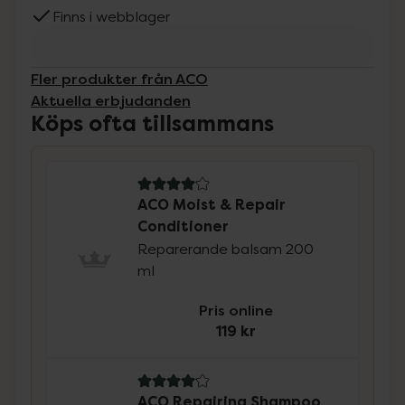
Finns i webblager
Fler produkter från ACO
Aktuella erbjudanden
Köps ofta tillsammans
4.1 av 5 i omdöme
ACO Moist & Repair
Conditioner
Reparerande balsam 200
ml
Pris online
119 kr
4.1 av 5 i omdöme
ACO Repairing Shampoo