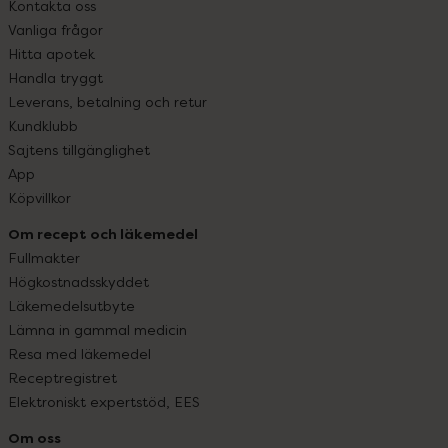
Kontakta oss
Vanliga frågor
Hitta apotek
Handla tryggt
Leverans, betalning och retur
Kundklubb
Sajtens tillgänglighet
App
Köpvillkor
Om recept och läkemedel
Fullmakter
Högkostnadsskyddet
Läkemedelsutbyte
Lämna in gammal medicin
Resa med läkemedel
Receptregistret
Elektroniskt expertstöd, EES
Om oss