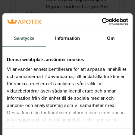
Reparerande schampo 250
ml
Pris online
119 kr
Samtycke
Information
Om
Köp båda för
:
238 kr
Köp båda
Denna webbplats använder cookies
Vi använder enhetsidentifierare för att anpassa innehållet
och annonserna till användarna, tillhandahålla funktioner
Beskrivning
Dölj
för sociala medier och analysera vår trafik. Vi
vidarebefordrar även sådana identifierare och annan
information från din enhet till de sociala medier och
Återfuktande och reparerande balsam som
annons- och analysföretag som vi samarbetar med.
vårdar håret intensivt och gör att det känns
Dessa kan i sin tur kombinera informationen med annan
mjukare, slätare och mer glansigt.
information som du har tillhandahållit eller som de har
Antioxidanter bidrar till att bevara färgat hår.
samlat in när du har använt deras tjänster. Samtycke till
Passar en känslig hårbotten. Milt parfymerad.
cookies är frivilligt och du kan när som helst ändra eller